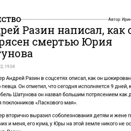
СТВО
Автор:
Ири
рей Разин написал, как 
рясен смертью Юрия
унова
2, 19:04
р Андрей Разин в соцсетях описал, как он шокирован
певца. Он отметил, что сегодня исполняется 9 дней, 
ибель Шатунова он назвал большим потрясением как д
я поклонников «Ласкового мая».
р вторично выразил соболезнования детям и жене п
их и меня, его кума, у Юры на этой земле никого не о