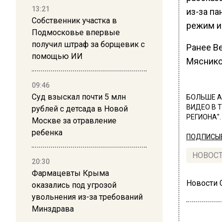
13:21
из-за п
Собственник участка в
режим и
Подмосковье впервые
получил штраф за борщевик с
Ранее В
помощью ИИ
Мяснико
09:46
Суд взыскал почти 5 млн
БОЛЬШЕ А
ВИДЕО В 
рублей с детсада в Новой
РЕГИОНА".
Москве за отравление
ребенка
ПОДПИСЫВ
НОВОС
20:30
Фармацевты Крыма
Новости
оказались под угрозой
увольнения из-за требований
Минздрава