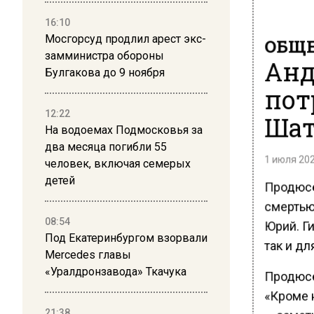
16:10
Мосгорсуд продлил арест экс-
ОБЩЕ
замминистра обороны
Анд
Булгакова до 9 ноября
пот
12:22
Шат
На водоемах Подмосковья за
два месяца погибли 55
1 июля 202
человек, включая семерых
детей
Продюсе
смертью 
08:54
Юрий. Г
Под Екатеринбургом взорвали
так и дл
Mercedes главы
«Уралдронзавода» Ткачука
Продюсе
«Кроме н
21:38