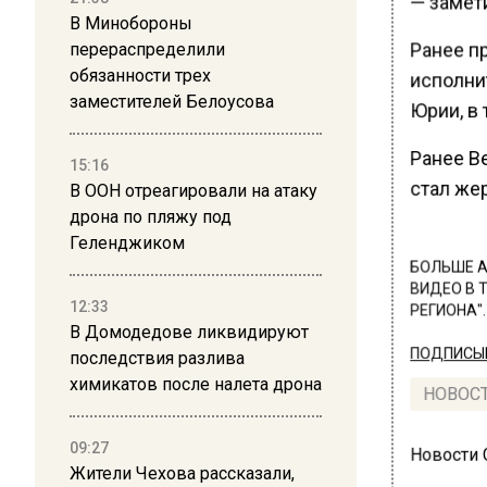
— замет
В Минобороны
Ранее п
перераспределили
обязанности трех
исполнит
заместителей Белоусова
Юрии, в
Ранее В
15:16
стал же
В ООН отреагировали на атаку
дрона по пляжу под
Геленджиком
БОЛЬШЕ А
ВИДЕО В 
12:33
РЕГИОНА".
В Домодедове ликвидируют
ПОДПИСЫВ
последствия разлива
химикатов после налета дрона
НОВОС
09:27
Новости
Жители Чехова рассказали,