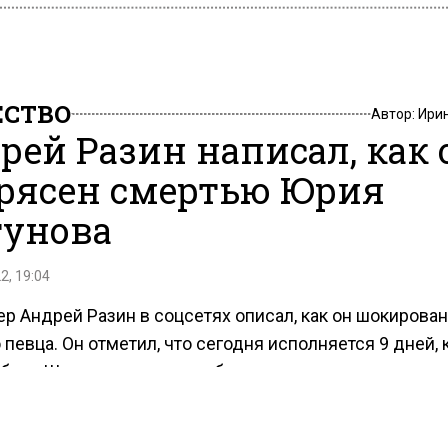
СТВО
Автор:
Ири
рей Разин написал, как 
рясен смертью Юрия
унова
2, 19:04
р Андрей Разин в соцсетях описал, как он шокирован
певца. Он отметил, что сегодня исполняется 9 дней, 
ибель Шатунова он назвал большим потрясением как д
я поклонников «Ласкового мая».
р вторично выразил соболезнования детям и жене п