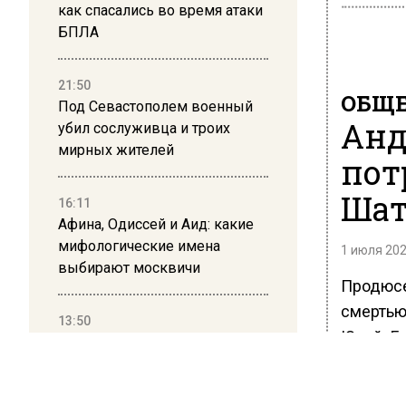
как спасались во время атаки
БПЛА
21:50
ОБЩЕ
Под Севастополем военный
Анд
убил сослуживца и троих
мирных жителей
пот
Шат
16:11
Афина, Одиссей и Аид: какие
мифологические имена
1 июля 202
выбирают москвичи
Продюсе
смертью 
13:50
Юрий. Г
Дима Билан ответил на
так и дл
критику концерта в Москве
Продюсе