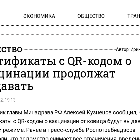
А
ЭКОНОМИКА
ОБЩЕСТВО
ТРА
СТВО
Автор:
Ири
тификаты с QR-кодом о
цинации продолжат
авать
2, 19:13
к главы Минздрава РФ Алексей Кузнецов сообщил, 
каты с QR-кодом о вакцинации от ковида будут выдав
 режиме. Ранее в пресс-службе Роспотребнадзора
али, что ведомство снимает все ограничения, введен