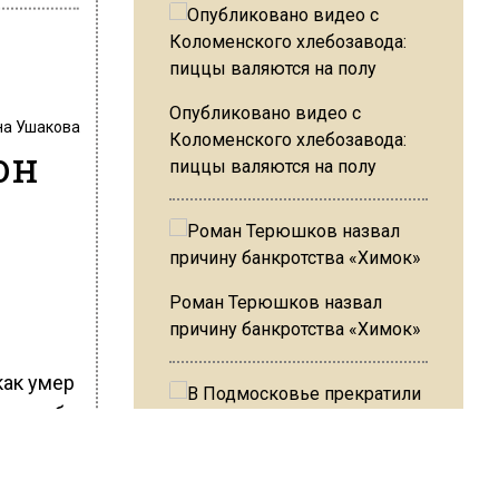
Опубликовано видео с
на Ушакова
Коломенского хлебозавода:
он
пиццы валяются на полу
Роман Терюшков назвал
причину банкротства «Химок»
как умер
ля себя,
В Подмосковье прекратили
евца.