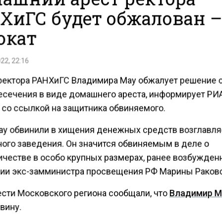
ХиГС будет обжалован 
окат
22, 22:16
ректора РАНХиГС Владимира Мау обжалует решение с
есечения в виде домашнего ареста, информирует РИ
 со ссылкой на защитника обвиняемого.
ау обвинили в хищения денежных средств возглавл
ного заведения. Он значится обвиняемым в деле о
честве в особо крупных размерах, ранее возбужден
ии экс-замминистра просвещения РФ Марины Раково
ести Московского региона сообщали, что
Владимир М
вину.