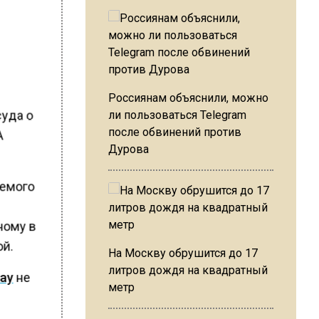
–
Россиянам объяснили, можно
уда о
ли пользоваться Telegram
после обвинений против
А
Дурова
яемого
ному в
й.
На Москву обрушится до 17
литров дождя на квадратный
ау
не
метр