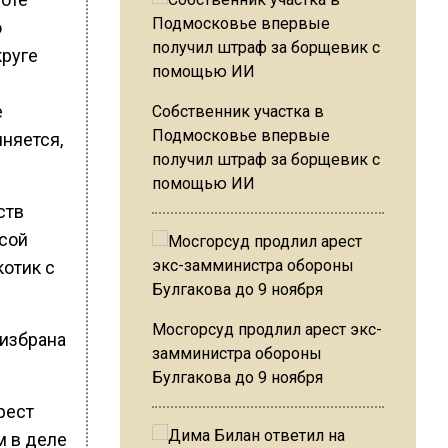
о
круге
е
Собственник участка в
Подмосковье впервые
няется,
получил штраф за борщевик с
помощью ИИ
ств
сой
котик с
Мосгорсуд продлил арест экс-
 избрана
замминистра обороны
Булгакова до 9 ноября
рест
м в деле