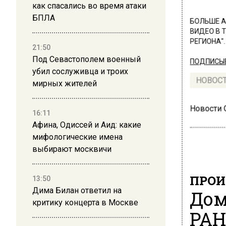
как спасались во время атаки
БПЛА
БОЛЬШЕ А
ВИДЕО В 
РЕГИОНА".
21:50
Под Севастополем военный
ПОДПИСЫВ
убил сослуживца и троих
НОВОС
мирных жителей
Новости
16:11
Афина, Одиссей и Аид: какие
мифологические имена
выбирают москвичи
ПРОИ
13:50
Дима Билан ответил на
Дом
критику концерта в Москве
РАН