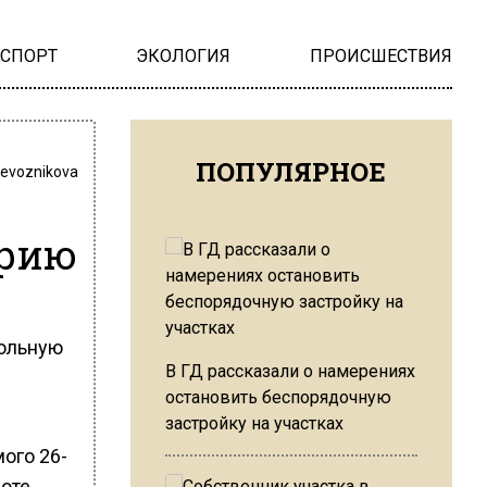
НСПОРТ
ЭКОЛОГИЯ
ПРОИСШЕСТВИЯ
ПОПУЛЯРНОЕ
revoznikova
и
орию
польную
В ГД рассказали о намерениях
остановить беспорядочную
застройку на участках
ого 26-
роте