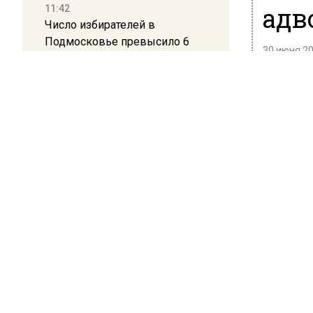
адв
11:42
Число избирателей в
Подмосковье превысило 6
30 июня 20
миллионов
Защита 
мере пр
11:15
Саратовский депутат Калинин
Новости
призвал к совести
Ранее М
ветеранское сообщество
Польши
им учеб
мошенни
отношен
10:34
Пять человек погибли в
Ранее В
результате атаки БПЛА на
признал 
Московскую область
21:36
БОЛЬШЕ А