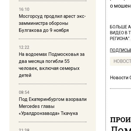
о мошен
16:10
Мосгорсуд продлил арест экс-
замминистра обороны
БОЛЬШЕ А
Булгакова до 9 ноября
ВИДЕО В 
РЕГИОНА".
12:22
ПОДПИСЫВ
На водоемах Подмосковья за
два месяца погибли 55
НОВОС
человек, включая семерых
детей
Новости
08:54
Под Екатеринбургом взорвали
Mercedes главы
«Уралдронзавода» Ткачука
ПРОИ
Дом
21:38