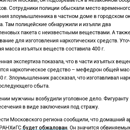
ков. Сотрудники полиции обыскали место временног
ния злоумышленника в частном доме в городском о
а. Там полицейские обнаружили и изъяли два
леновых пакета с неизвестными веществами. А такж
вание для изготовления наркотических средств. Уточ
ая масса изъятых веществ составила 400 г.
нная экспертиза показала, что в части изъятых веще
тся наркотическое средство – мефедрон общей мас
0 г. Злоумышленник рассказал, что изготавливал нар
оследующего сбыта.
ении мужчины возбудили уголовное дело. Фигуранту
есечения в виде заключения под стражу.
ести Московского региона сообщили, что домашний а
 РАНХиГС
будет обжалован
. Он значится обвиняемы