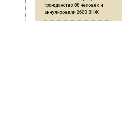
гражданство 88 человек и
аннулировали 2600 ВНЖ
уда о
А
яемого
Сотрудники хлебозавода в
Балашихе массово
увольняются из-за жары в
ному в
цехах
й.
ау
не
Резкое похолодание с