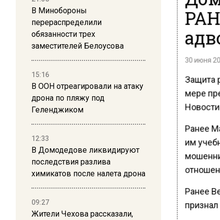
В Минобороны
РАН
перераспределили
адв
обязанности трех
заместителей Белоусова
30 июня 20
15:16
Защита 
В ООН отреагировали на атаку
мере пр
дрона по пляжу под
Новости
Геленджиком
Ранее М
12:33
им учеб
В Домодедове ликвидируют
мошенни
последствия разлива
отношен
химикатов после налета дрона
Ранее В
09:27
признал 
Жители Чехова рассказали,