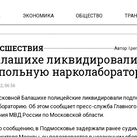
А
ЭКОНОМИКА
ОБЩЕСТВО
ТРА
СШЕСТВИЯ
Автор:
l.pe
алашихе ликвидировал
польную нарколаборат
2, 06:56
сковной Балашихе полицейские ликвидировали под
бораторию. Об этом сообщает пресс-служба Главного
ния МВД России по Московской области.
о сообщению, в Подмосковье задержали ранее судим
 жителя Москвы, он подозревается в незаконном обо