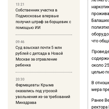
13:21
наркоти
Собственник участка в
прожива
Подмосковье впервые
Балаших
получил штраф за борщевик с
полиэти
помощью ИИ
оборудо
что общ
09:46
Суд взыскал почти 5 млн
Проведе
рублей с детсада в Новой
содержи
Москве за отравление
около 25
ребенка
целью п
20:30
В отнош
Фармацевты Крыма
мера пр
оказались под угрозой
увольнения из-за требований
Ранее В
Минздрава
ректора