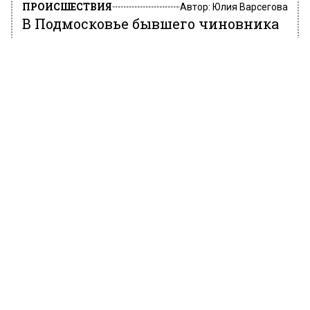
ПРОИСШЕСТВИЯ
Автор:
Юлия Варсегова
В Подмосковье бывшего чиновника
приговорили к 9 годам колонии за
взятки
1 июля 2022, 17:12
Подмосковным судом вынесен приговор
экс-главе Щелковского района Алексею
Валову за взятки.
Органы установили, что обвиняемый с
января 2017 года по апрель 2018 года
получал деньги за покровительство по
службе и за услуги имущественного
характера, а также предоставления
имущественных прав более чем на 11
миллионов рублей.