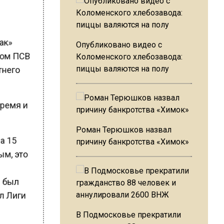
так»
Опубликовано видео с
убом ПСВ
Коломенского хлебозавода:
тнего
пиццы валяются на полу
время и
Роман Терюшков назвал
за 15
причину банкротства «Химок»
ым, это
в
е был
ал Лиги
В Подмосковье прекратили