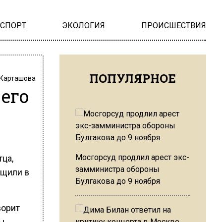
НСПОРТ
ЭКОЛОГИЯ
ПРОИСШЕСТВИЯ
ПОПУЛЯРНОЕ
 Карташова
 его
Мосгорсуд продлил арест экс-
тца,
замминистра обороны
бщили в
Булгакова до 9 ноября
ворит
ы.