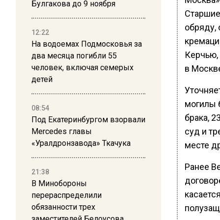
Булгакова до 9 ноября
Старшие
обряду,
12:22
кремации
На водоемах Подмосковья за
Керчью,
два месяца погибли 55
человек, включая семерых
в Москв
детей
Уточняет
могилы 
08:54
брака, 2
Под Екатеринбургом взорвали
суд и тр
Mercedes главы
«Уралдронзавода» Ткачука
месте д
Ранее В
21:38
договор
В Минобороны
касаетс
перераспределили
обязанности трех
полузащ
заместителей Белоусова