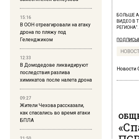
БОЛЬШЕ А
15:16
ВИДЕО В 
В ООН отреагировали на атаку
РЕГИОНА".
дрона по пляжу под
Геленджиком
ПОДПИСЫВ
НОВОС
12:33
В Домодедове ликвидируют
Новости
последствия разлива
химикатов после налета дрона
09:27
Жители Чехова рассказали,
ОБЩЕ
как спасались во время атаки
«Сп
БПЛА
ПС
21:50