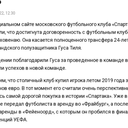
2, 12:30
иальном сайте московского футбольного клуба «Спар
и, что достигнута договоренность с футбольным кл
ховенаю. Она касается полноценного трансфера 24-ле
ндского полузащитника Гуса Тиля.
ении поблагодарили Гуса за проведенное в команде 
и успехов в новой команде.
, что столичный клуб купил игрока летом 2019 года 
в евро. В тот момент его считали очень перспективн
ь самой дорогой покупка в истории «Спартака». Уже 
 передал футболиста в аренду во «Фрайбург», а посл
аренды в «Фейеноорд», с которым он пробился в фин
нций УЕФА.