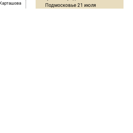
 Карташова
Подмосковье 21 июля
 в
Юрист Машаров объяснил, как
так»
МРОТ влияет на будущие
убом ПСВ
пенсии
тнего
время и
за 15
МЧС предупредило об
ым, это
опасности купания при
в
перепаде температуры в 10