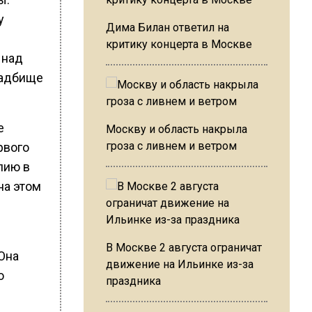
у
Дима Билан ответил на
критику концерта в Москве
 над
ладбище
е
Москву и область накрыла
гроза с ливнем и ветром
рвого
лию в
на этом
В Москве 2 августа ограничат
Она
движение на Ильинке из-за
о
праздника