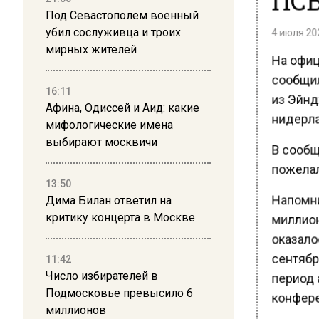
Под Севастополем военный
4 июля 202
убил сослуживца и троих
мирных жителей
На офиц
сообщил
16:11
из Эйнд
Афина, Одиссей и Аид: какие
нидерла
мифологические имена
выбирают москвичи
В сообщ
пожелал
13:50
Напомним
Дима Билан ответил на
миллионо
критику концерта в Москве
оказалос
сентябре
11:42
Число избирателей в
период 
Подмосковье превысило 6
конфере
миллионов