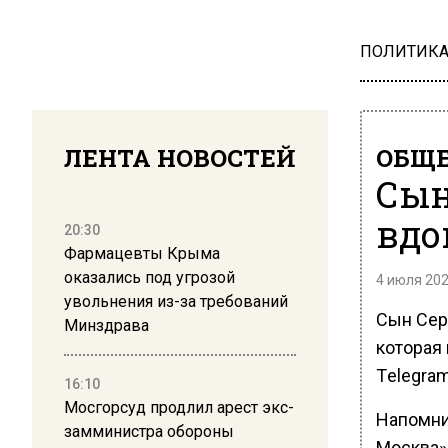
ПОЛИТИК
ЛЕНТА НОВОСТЕЙ
ОБЩЕ
Сын
вдо
20:30
Фармацевты Крыма
оказались под угрозой
4 июля 202
увольнения из-за требований
Сын Серг
Минздрава
которая
Тelegra
16:10
Мосгорсуд продлил арест экс-
Напомни
замминистра обороны
Москва» 