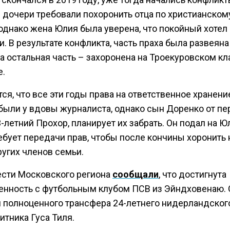
 дочери требовали похоронить отца по христианском
 однако жена Юлия была уверена, что покойный хотел
. В результате конфликта, часть праха была развеяна
 а остальная часть – захоронена на Троекуровском к
е.
ся, что все эти годы права на ответственное хранени
были у вдовы журналиста, однако сын Доренко от пе
3-летний Прохор, планирует их забрать. Он подал на Ю
ебует передачи прав, чтобы после кончины хоронить 
ругих членов семьи.
ести Московского региона
сообщали
, что достигнута
енность с футбольным клубом ПСВ из Эйндховенаю. 
я полноценного трансфера 24-летнего нидерландског
итника Гуса Тиля.