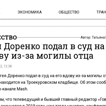
А
ЭКОНОМИКА
ОБЩЕСТВО
ТРА
СТВО
Автор:
Татьяна
 Доренко подал в суд на
ву из-за могилы отца
2, 12:38
ея Доренко подал в суд на его вдову из-за могилы о
 находится на Троекуровском кладбище. Об этом соо
m-канале Mash.
м, что телеведущий и бывший главный редактор «Го
скончался в 2019 году, уже тогда начались конфликт