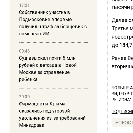
13:21
тысячи 
Собственник участка в
Подмосковье впервые
Далее с
получил штраф за борщевик с
Третье м
помощью ИИ
новостро
до 184,7
09:46
Ранее В
Суд взыскал почти 5 млн
рублей с детсада в Новой
вторичн
Москве за отравление
ребенка
БОЛЬШЕ А
ВИДЕО В 
20:30
РЕГИОНА".
Фармацевты Крыма
оказались под угрозой
ПОДПИСЫВ
увольнения из-за требований
НОВОС
Минздрава