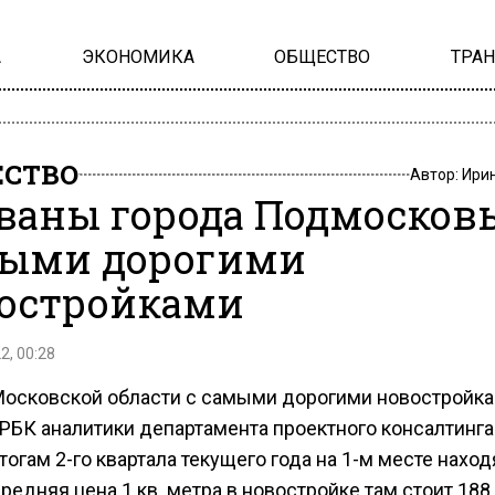
А
ЭКОНОМИКА
ОБЩЕСТВО
ТРА
СТВО
Автор:
Ири
ваны города Подмосковь
ыми дорогими
остройками
2, 00:28
Московской области с самыми дорогими новостройк
РБК аналитики департамента проектного консалтинга 
итогам 2-го квартала текущего года на 1-м месте наход
редняя цена 1 кв. метра в новостройке там стоит 188