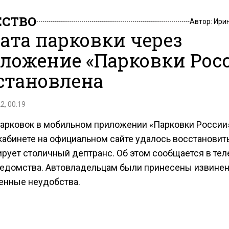
СТВО
Автор:
Ири
ата парковки через
ложение «Парковки Рос
становлена
2, 00:19
парковок в мобильном приложении «Парковки России
кабинете на официальном сайте удалось восстановить
рует столичный дептранс. Об этом сообщается в тел
ведомства. Автовладельцам были принесены извинен
енные неудобства.
ести Московского региона сообщали, что столичных
ей
призвали быть осторожнее на дорогах.