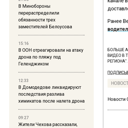
канале 
В Минобороны
доставл
перераспределили
обязанности трех
Ранее В
заместителей Белоусова
водител
15:16
В ООН отреагировали на атаку
БОЛЬШЕ А
ВИДЕО В 
дрона по пляжу под
РЕГИОНА".
Геленджиком
ПОДПИСЫВ
12:33
НОВОС
В Домодедове ликвидируют
последствия разлива
Новости
химикатов после налета дрона
09:27
Жители Чехова рассказали,