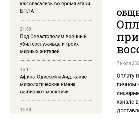
как спасались во время атаки
БПЛА
ОБЩЕ
Опл
21:50
при
Под Севастополем военный
убил сослуживца и троих
вос
мирных жителей
7 июля 202
16:11
Оплату 
Афина, Одиссей и Аид: какие
личном 
мифологические имена
выбирают москвичи
информи
канале 
доставл
13:50
Дима Билан ответил на
Ранее В
критику концерта в Москве
водител