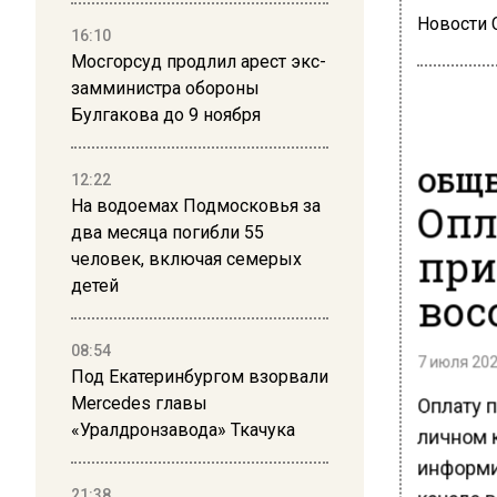
Новости
16:10
Мосгорсуд продлил арест экс-
замминистра обороны
Булгакова до 9 ноября
ОБЩЕ
12:22
На водоемах Подмосковья за
Опл
два месяца погибли 55
при
человек, включая семерых
детей
вос
08:54
7 июля 202
Под Екатеринбургом взорвали
Mercedes главы
Оплату 
«Уралдронзавода» Ткачука
личном 
информи
21:38