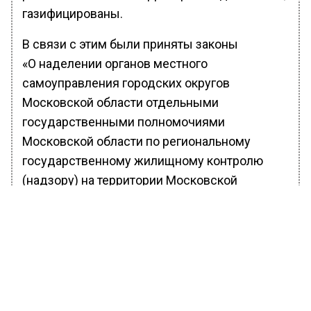
газифицированы.
В связи с этим были приняты законы
«О наделении органов местного
самоуправления городских округов
Московской области отдельными
государственными полномочиями
Московской области по региональному
государственному жилищному контролю
(надзору) на территории Московской
области» и «О внесении изменения в Закон
Московской области „Кодекс
об административных правонарушениях“».
Ранее Вести Московского региона сообщили,
что Госдума одобрила
проект
закона
об ответственности водителей за опасное