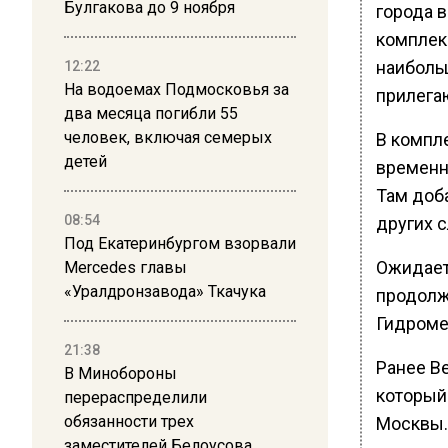
Булгакова до 9 ноября
города в
комплекс
наиболь
12:22
На водоемах Подмосковья за
прилега
два месяца погибли 55
человек, включая семерых
В компле
детей
временны
Там доб
08:54
других 
Под Екатеринбургом взорвали
Ожидает
Mercedes главы
«Уралдронзавода» Ткачука
продолж
Гидромет
21:38
Ранее Ве
В Минобороны
который
перераспределили
обязанности трех
Москвы.
заместителей Белоусова