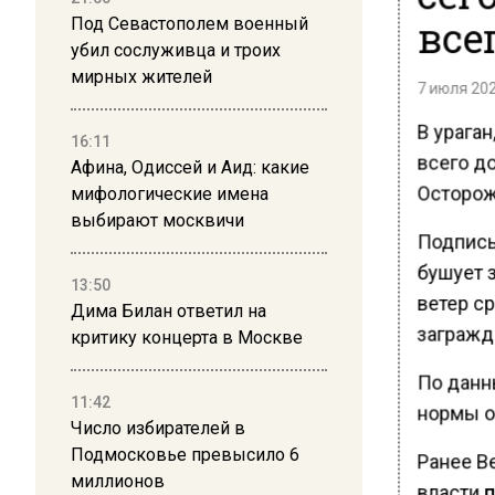
все
Под Севастополем военный
убил сослуживца и троих
мирных жителей
7 июля 202
В ураган
16:11
всего д
Афина, Одиссей и Аид: какие
Осторож
мифологические имена
выбирают москвичи
Подпись 
бушует з
13:50
ветер ср
Дима Билан ответил на
загражд
критику концерта в Москве
По данн
11:42
нормы о
Число избирателей в
Подмосковье превысило 6
Ранее В
миллионов
власти
п