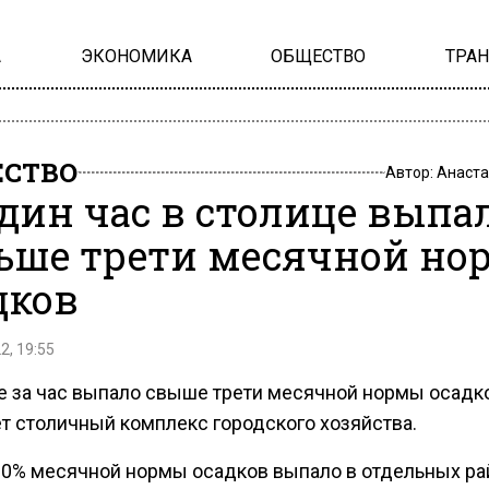
А
ЭКОНОМИКА
ОБЩЕСТВО
ТРА
СТВО
Автор:
Анаста
один час в столице выпа
ьше трети месячной но
дков
2, 19:55
е за час выпало свыше трети месячной нормы осадко
т столичный комплекс городского хозяйства.
30% месячной нормы осадков выпало в отдельных ра