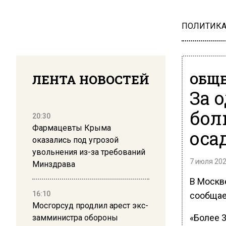
ПОЛИТИК
ЛЕНТА НОВОСТЕЙ
ОБЩЕ
За 
бол
20:30
Фармацевты Крыма
оса
оказались под угрозой
увольнения из-за требований
7 июля 202
Минздрава
В Москв
16:10
сообщае
Мосгорсуд продлил арест экс-
«Более 
замминистра обороны