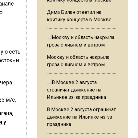
канале
о
Дима Билан ответил на
критику концерта в Москве
ую сеть.
Москву и область накрыла
сток» и
гроза с ливнем и ветром
ечера
23 м/с.
В Москве 2 августа ограничат
гана,
движение на Ильинке из-за
гу
праздника