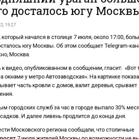
го досталось югу Москв
2, 19:27
, который начался в столице 7 июля, около 17:00, бол
осталось югу Москвы. Об этом сообщает Telegram-кан
но, Москва.
к видео, опубликованном в сообщении, гласит: «Вот 
а окнами у метро Автозаводская». На картинке показа
ывает часть кровли с домов, валит деревья, срывает
ения.
ым городских служб за час в городе выпало 30% мес
садков. И далее ливень продлится до конца дня.
ести Московского региона сообщали, что столичные
росят
7 июля жителей Москвы по возможности не в