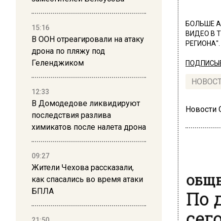
БОЛЬШЕ А
15:16
ВИДЕО В 
В ООН отреагировали на атаку
РЕГИОНА".
дрона по пляжу под
Геленджиком
ПОДПИСЫВ
НОВОС
12:33
В Домодедове ликвидируют
Новости
последствия разлива
химикатов после налета дрона
09:27
Жители Чехова рассказали,
ОБЩЕ
как спасались во время атаки
По 
БПЛА
сег
21:50