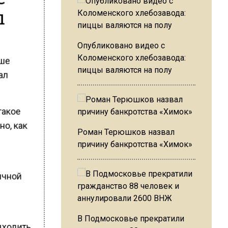
ы
Опубликовано видео с
Коломенского хлебозавода:
ьше
пиццы валяются на полу
ал
такое
но, как
Роман Терюшков назвал
причину банкротства «Химок»
ячной
В Подмосковье прекратили
ыходить