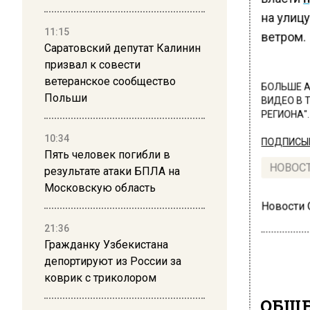
на улиц
11:15
ветром.
Саратовский депутат Калинин
призвал к совести
ветеранское сообщество
БОЛЬШЕ А
Польши
ВИДЕО В 
РЕГИОНА".
10:34
ПОДПИСЫВ
Пять человек погибли в
НОВОС
результате атаки БПЛА на
Московскую область
Новости
21:36
Гражданку Узбекистана
депортируют из России за
коврик с триколором
ОБЩЕ