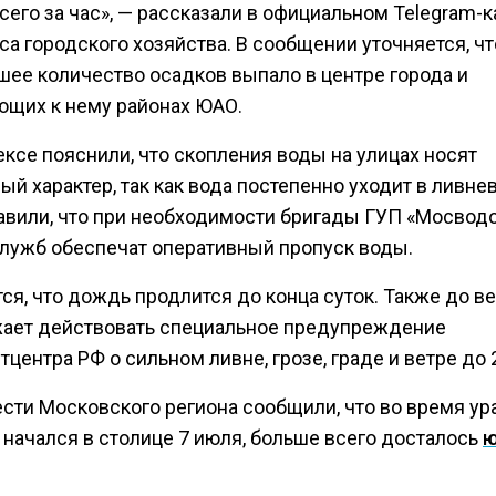
сего за час», — рассказали в официальном Telegram-
а городского хозяйства. В сообщении уточняется, чт
шее количество осадков выпало в центре города и
ющих к нему районах ЮАО.
ксе пояснили, что скопления воды на улицах носят
й характер, так как вода постепенно уходит в ливнев
авили, что при необходимости бригады ГУП «Мосводо
служб обеспечат оперативный пропуск воды.
ся, что дождь продлится до конца суток. Также до в
ает действовать специальное предупреждение
центра РФ о сильном ливне, грозе, граде и ветре до 
сти Московского региона сообщили, что во время ура
 начался в столице 7 июля, больше всего досталось
ю