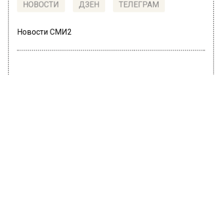
НОВОСТИ
ДЗЕН
ТЕЛЕГРАМ
Новости СМИ2
ЭКОНОМИКА
Автор:
Ирина Ушакова
Назван главный риск для
восстановления экономики России
7 июля 2022, 15:44
Глава МЭР Максим Решетников на заседании
совета Приволжского ФО озвучил основную
проблему, которая может помешать
восстановлению отечественной экономики.
Он заметил, что ситуация в экономике в
целом на данном этапе выглядит лучше