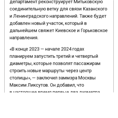
департамент реконструирует Митьковскую
соединительную ветку для связи Казанского
и Ленинградского направлений. Также будет
добавлен новый участок, который в
дальнейшем свяжет Киевское и Горьковское
направления.
«В конце 2023 — начале 2024 годах
планируем запустить третий и четвертый
диаметры, которые позволят пассажирам
строить новые маршруты через центр
столицы», — заключил заммэра Москвы
Максим Ликсутов. Он добавил, что
в настоящее время первые два диаметра
в среднем перевозят более 600 тыс.
пассажиров в сутки, а следующие два
по прогнозам будут перевозить более 1 млн