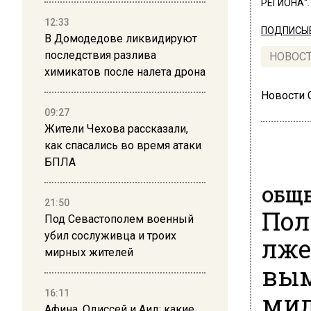
РЕГИОНА".
12:33
ПОДПИСЫВ
В Домодедове ликвидируют
последствия разлива
НОВОС
химикатов после налета дрона
Новости
09:27
Жители Чехова рассказали,
как спасались во время атаки
БПЛА
ОБЩЕ
21:50
Пол
Под Севастополем военный
убил сослуживца и троих
лже
мирных жителей
вым
мил
16:11
Афина, Одиссей и Аид: какие