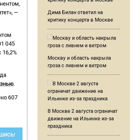
нентом,
тет», —
Дима Билан ответил на
критику концерта в Москве
нтом
01 045
с 16,2%
Москву и область накрыла
гроза с ливнем и ветром
ода
езнью
.
ено 607
В Москве 2 августа ограничат
движение на Ильинке из-за
праздника
ШИСЬ!