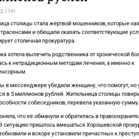
2, 17:41
ица столицы стала жертвой мошенников, которые на
страсенсами и обещали оказать соответствующие усл
рует столичная прокуратура.
ка хотела вылечить родственника от хронической бол
ась к нетрадиционным методам лечения, а именно к
енсорным.
ы в мессенджере убедили женщину, что помогут, но 
ся в 5 миллионов рублей. Жительница столицы повер
особности собеседников, перевела указанную сумму
оняла, что её обманули и обратилась в правоохранит
 В ситуацию пришлось вмешаться Хорошевской проку
зобновили и вскоре установили причастных к престу