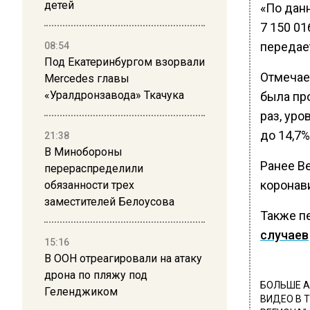
детей
«По дан
7 150 01
передае
08:54
Под Екатеринбургом взорвали
Отмечае
Mercedes главы
«Уралдронзавода» Ткачука
была про
раз, уро
до 14,7%
21:38
В Минобороны
Ранее Ве
перераспределили
коронав
обязанности трех
заместителей Белоусова
Также п
случаев
15:16
В ООН отреагировали на атаку
дрона по пляжу под
БОЛЬШЕ А
Геленджиком
ВИДЕО В 