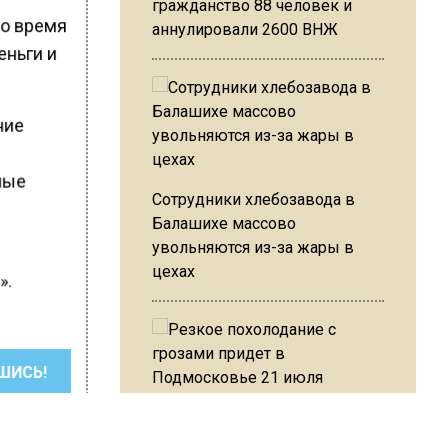
гражданство 88 человек и
Во время
аннулировали 2600 ВНЖ
еньги и
ние
ные
Сотрудники хлебозавода в
Балашихе массово
увольняются из-за жары в
цехах
».
ШИСЬ!
Резкое похолодание с
грозами придет в