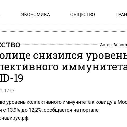
А
ЭКОНОМИКА
ОБЩЕСТВО
ТРА
СТВО
Автор:
Анаста
толице снизился уровен
лективного иммунитета
ID-19
2, 17:47
лю уровень коллективного иммунитета к ковиду в Мо
 с 13,9% до 12,2%, сообщается на портале
онавирус.рф.