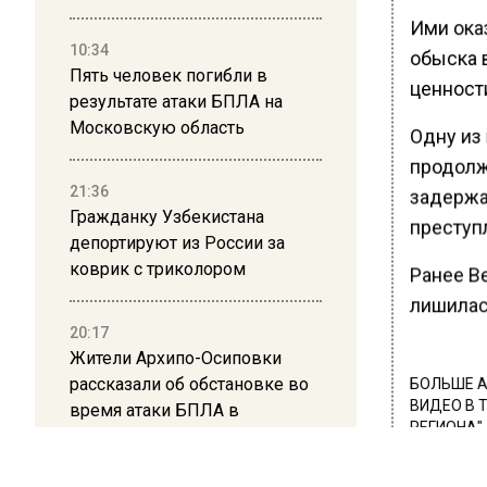
Ими ока
10:34
обыска 
Пять человек погибли в
ценност
результате атаки БПЛА на
Московскую область
Одну из
продолж
21:36
задержа
Гражданку Узбекистана
преступ
депортируют из России за
коврик с триколором
Ранее В
лишилас
20:17
Жители Архипо-Осиповки
рассказали об обстановке во
БОЛЬШЕ А
ВИДЕО В 
время атаки БПЛА в
РЕГИОНА".
Геленджике
ПОДПИСЫВ