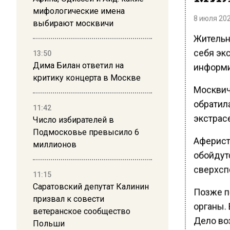
мифологические имена
8 июля 202
выбирают москвичи
Жительн
себя эк
13:50
Дима Билан ответил на
информи
критику концерта в Москве
Москвич
обратил
11:42
экстрас
Число избирателей в
Подмосковье превысило 6
Аферист
миллионов
обойдут
сверхсп
11:15
Саратовский депутат Калинин
Позже п
призвал к совести
органы.
ветеранское сообщество
Дело во
Польши