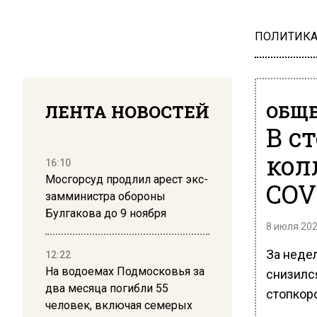
ПОЛИТИК
ЛЕНТА НОВОСТЕЙ
ОБЩЕ
В с
кол
16:10
Мосгорсуд продлил арест экс-
COV
замминистра обороны
Булгакова до 9 ноября
8 июля 202
За неде
12:22
На водоемах Подмосковья за
снизился
два месяца погибли 55
стопкор
человек, включая семерых