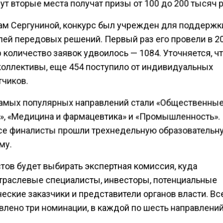
ут вторые места получат призы от 100 до 200 тысяч 
ам Сергуниной, конкурс был учрежден для поддержк
лей передовых решений. Первый раз его провели в 20
р количество заявок удвоилось — 1084. Уточняется, ч
коллективы, еще 454 поступило от индивидуальных
тчиков.
амых популярных направлений стали «Общественны
», «Медицина и фармацевтика» и «Промышленность».
се финалисты прошли трехнедельную образовательн
му.
тов будет выбирать экспертная комиссия, куда
траслевые специалисты, инвесторы, потенциальные
еские заказчики и представители органов власти. Вс
влено три номинации, в каждой по шесть направлений