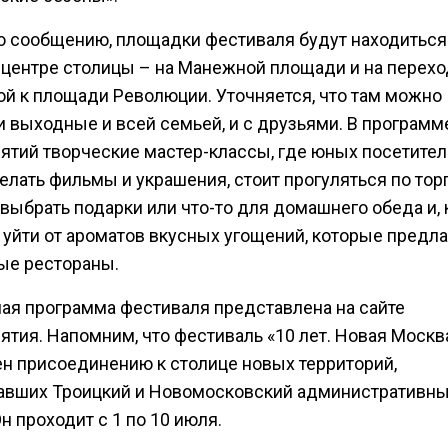
о сообщению, площадки фестиваля будут находиться
 центре столицы – на Манежной площади и на перехо
й к площади Революции. Уточняется, что там можно
и выходные и всей семьей, и с друзьями. В программ
ятий творческие мастер-классы, где юных посетите
делать фильмы и украшения, стоит прогуляться по то
выбрать подарки или что-то для домашнего обеда и, 
 уйти от ароматов вкусных угощений, которые предл
ые рестораны.
ая программа фестиваля представлена на сайте
ятия. Напомним, что фестиваль «10 лет. Новая Москв
н присоединению к столице новых территорий,
авших Троицкий и Новомосковский административн
Он проходит с 1 по 10 июля.