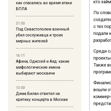
кто займ
как спасались во время атаки
БПЛА
По слов
создате
21:50
с тех по
Под Севастополем военный
подали 
убил сослуживца и троих
разрабо
мирных жителей
Среди с
16:11
проекты
Афина, Одиссей и Аид: какие
Также в
мифологические имена
програм
выбирают москвичи
Финалис
13:50
вошли о
Дима Билан ответил на
коммерч
критику концерта в Москве
предста