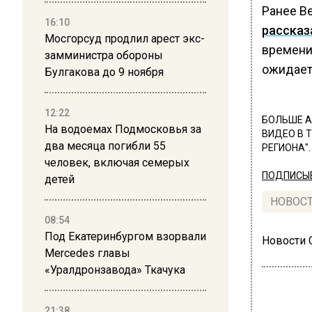
Ранее В
16:10
рассказ
Мосгорсуд продлил арест экс-
времени
замминистра обороны
ожидает
Булгакова до 9 ноября
12:22
БОЛЬШЕ А
На водоемах Подмосковья за
ВИДЕО В 
два месяца погибли 55
РЕГИОНА".
человек, включая семерых
ПОДПИСЫВ
детей
НОВОС
08:54
Под Екатеринбургом взорвали
Новости
Mercedes главы
«Уралдронзавода» Ткачука
21:38