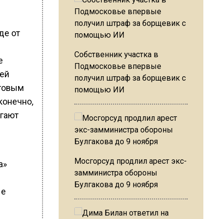
де от
Собственник участка в
е
Подмосковье впервые
лей
получил штраф за борщевик с
рговым
помощью ИИ
конечно,
агают
Мосгорсуд продлил арест экс-
а»
замминистра обороны
Булгакова до 9 ноября
ые