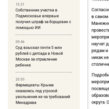
13:21
Согласн
Собственник участка в
Подмосковье впервые
в самом
получил штраф за борщевик с
Манежно
помощью ИИ
провест
меропри
09:46
научат 
Суд взыскал почти 5 млн
рядам и 
рублей с детсада в Новой
никак не
Москве за отравление
столичн
ребенка
Подробн
20:30
меропри
Фармацевты Крыма
посвяще
оказались под угрозой
образов
увольнения из-за требований
округа. 
Минздрава