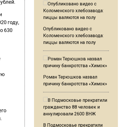
рублей.
и
20 году,
Опубликовано видео с
то 630
Коломенского хлебозавода:
пиццы валяются на полу
е
ую
Роман Терюшков назвал
причину банкротства «Химок»
его
.
В Подмосковье прекратили