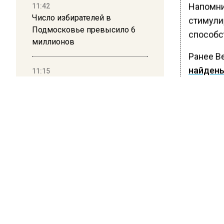
Напомни
11:42
Число избирателей в
стимули
Подмосковье превысило 6
способс
миллионов
Ранее Ве
найден
11:15
Саратовский депутат Калинин
проводи
призвал к совести
ветеранское сообщество
Польши
БОЛЬШЕ А
ВИДЕО В 
РЕГИОНА".
10:34
Пять человек погибли в
ПОДПИСЫВ
результате атаки БПЛА на
НОВОС
Московскую область
Новости
21:36