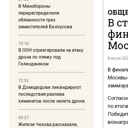
В Минобороны
ОБЩЕ
перераспределили
В с
обязанности трех
заместителей Белоусова
фин
Мос
15:16
В ООН отреагировали на атаку
дрона по пляжу под
8 июля 202
Геленджиком
В финал
Москвы»
12:33
заммэра
В Домодедове ликвидируют
последствия разлива
Согласн
химикатов после налета дрона
по итог
Победит
09:27
вознагра
Жители Чехова рассказали,