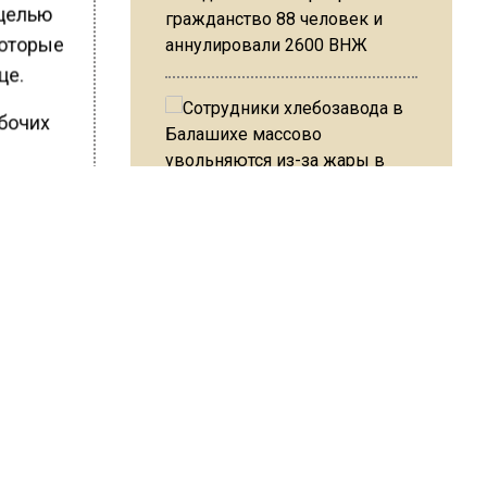
 целью
гражданство 88 человек и
которые
аннулировали 2600 ВНЖ
це.
абочих
Сотрудники хлебозавода в
Балашихе массово
увольняются из-за жары в
ШИСЬ!
цехах
Резкое похолодание с