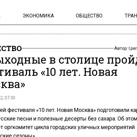
А
ЭКОНОМИКА
ОБЩЕСТВО
ТРА
СТВО
Автор:
l.pe
ыходные в столице прой
тиваль «10 лет. Новая
ква»
2, 07:30
ей фестиваля «10 лет. Новая Москва» подготовили ка
усские песни и полезные десерты без сахара. Об это
т оргкомитет цикла городских уличных мероприятий
ские сезоны».