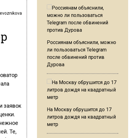
revoznikova
ор
Россиянам объяснили, можно
ли пользоваться Telegram
после обвинений против
Дурова
Новатор
зала
и заявок
На Москву обрушится до 17
ценки.
литров дождя на квадратный
енежное
метр
ей. Те,