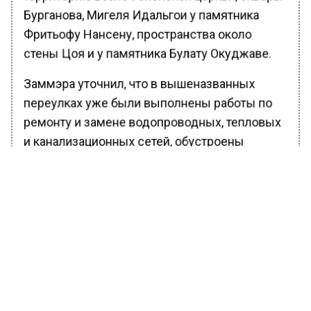
Бурганова, Мигеля Идальгои у памятника
Фритьофу Нансену, пространства около
стены Цоя и у памятника Булату Окуджаве.
Заммэра уточнил, что в вышеназванных
переулках уже были выполнены работы по
ремонту и замене водопроводных, тепловых
и канализационных сетей, обустроены
система водостока и кабельная канализация.
Рабочие заканчивают устанавливать
бордюрный камень, параллельно ведется
мощение тротуаров и замена асфальта на
проезжей части.
«Также расширяем, где это возможно,
тротуары за счет частичного изменения
геометрии, в рамках работ сохраняем все