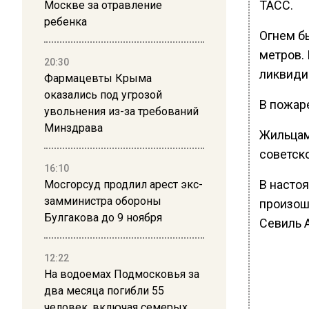
ТАСС.
Москве за отравление
ребенка
Огнем б
метров.
20:30
ликвиди
Фармацевты Крыма
оказались под угрозой
В пожаре
увольнения из-за требований
Минздрава
Жильцам
советск
16:10
В настоя
Мосгорсуд продлил арест экс-
замминистра обороны
произош
Булгакова до 9 ноября
Севиль 
12:22
На водоемах Подмосковья за
два месяца погибли 55
человек, включая семерых