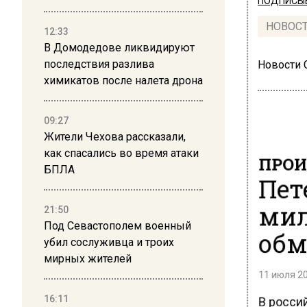
ПОДПИСЫВ
НОВОС
12:33
В Домодедове ликвидируют
последствия разлива
Новости
химикатов после налета дрона
09:27
Жители Чехова рассказали,
как спасались во время атаки
ПРОИ
БПЛА
Пет
мил
21:50
Под Севастополем военный
обм
убил сослуживца и троих
мирных жителей
11 июля 20
В росси
16:11