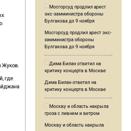
ых
ю
Мосгорсуд продлил арест экс-
замминистра обороны
Булгакова до 9 ноября
й Жуков.
й, где
Дима Билан ответил на
байджана
критику концерта в Москве
Москву и область накрыла