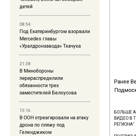
детей
08:54
Под Екатеринбургом взорвали
Mercedes главы
«Уралдронзавода» Ткачука
21:38
В Минобороны
перераспределили
Ранее В
обязанности трех
Подмоск
заместителей Белоусова
15:16
БОЛЬШЕ А
В ООН отреагировали на атаку
ВИДЕО В 
РЕГИОНА".
дрона по пляжу под
Геленджиком