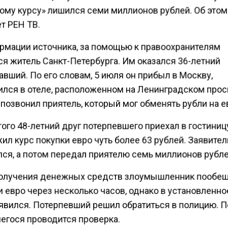
ому курсу» лишился семи миллионов рублей. Об этом
т РЕН ТВ.
рмации источника, за помощью к правоохранителям
ся житель Санкт-Петербурга. Им оказался 36-летний
вший. По его словам, 5 июля он прибыл в Москву,
ился в отеле, расположенном на Ленинградском прос
позвонил приятель, который мог обменять рубли на е
ого 48-летний друг потерпевшего приехал в гостиницу
л курс покупки евро чуть более 63 рублей. Заявител
лся, а потом передал приятелю семь миллионов рубле
олучения денежных средств злоумышленник пообе
 евро через несколько часов, однако в установленн
оявился. Потерпевший решил обратиться в полицию. П
егося проводится проверка.