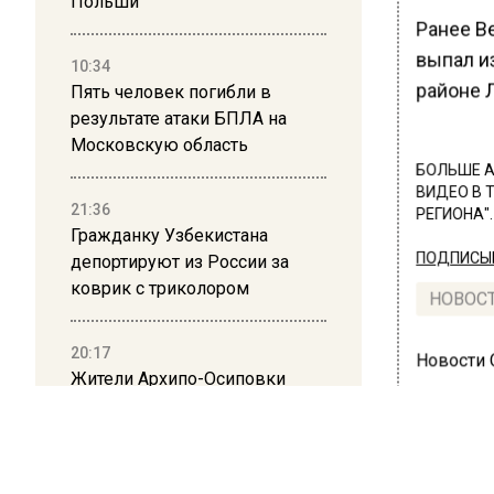
Польши
Ранее В
выпал и
10:34
районе 
Пять человек погибли в
результате атаки БПЛА на
Московскую область
БОЛЬШЕ А
ВИДЕО В 
21:36
РЕГИОНА".
Гражданку Узбекистана
ПОДПИСЫВ
депортируют из России за
коврик с триколором
НОВОС
20:17
Новости
Жители Архипо-Осиповки
рассказали об обстановке во
время атаки БПЛА в
Геленджике