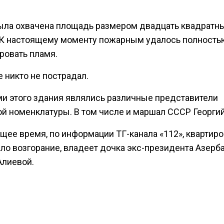
ыла охвачена площадь размером двадцать квадратн
 К настоящему моменту пожарным удалось полность
ровать пламя.
 никто не пострадал.
и этого здания являлись различные представители
ой номенклатуры. В том числе и маршал СССР Георги
щее время, по информации ТГ-канала «112», квартиро
ло возгорание, владеет дочка экс-президента Азер
Алиевой.