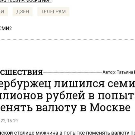
АЙТЕСЬ НА МОСРЕГИОН:
ТИ
ДЗЕН
ТЕЛЕГРАМ
 СМИ2
СШЕСТВИЯ
Автор:
Татьяна
ербуржец лишился сем
лионов рублей в попыт
енять валюту в Москве
22, 15:19
йской столице мужчина в попытке поменять валюту п