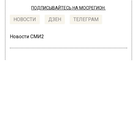
ПОДПИСЫВАЙТЕСЬ НА МОСРЕГИОН:
НОВОСТИ
ДЗЕН
ТЕЛЕГРАМ
Новости СМИ2
ПРОИСШЕСТВИЯ
Автор:
Юлия Варсегова
Десять человек пострадали и один
погиб во время урагана в Москве —
видео
10 июля 2022, 22:53
На Москву обрушился сильнейший ураган с
ливнем. По словам мэра столицы Сергея
Собянина, один человек погиб и еще 10