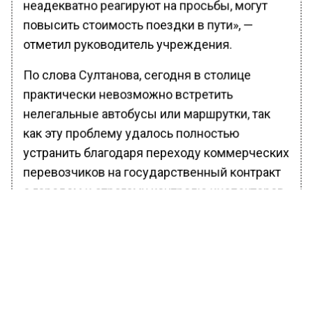
неадекватно реагируют на просьбы, могут
повысить стоимость поездки в пути», —
отметил руководитель учреждения.
По слова Султанова, сегодня в столице
практически невозможно встретить
нелегальные автобусы или маршрутки, так
как эту проблему удалось полностью
устранить благодаря переходу коммерческих
перевозчиков на государственный контракт
с городом и строгому контролю инспекторов
ГКУ «Организатор перевозок».
Ранее Вести Московского региона сообщили,
что в понедельник, 11 июля, сотрудники
полиции задержали нелегальных
мигрантов
,
они жили и работали в швейном цеху