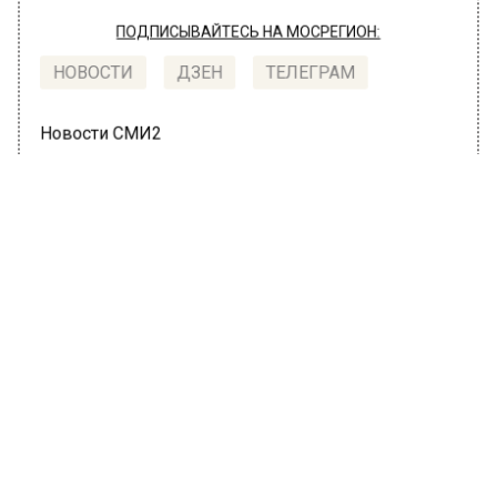
ПОДПИСЫВАЙТЕСЬ НА МОСРЕГИОН:
НОВОСТИ
ДЗЕН
ТЕЛЕГРАМ
Новости СМИ2
ПРОИСШЕСТВИЯ
Автор:
Татьяна Карташова
Водитель автобуса, напавший на
пассажира с ножом в Москве,
задержан
12 июля 2022, 13:55
В пресс-службе столичной прокуратуры
сообщили, что мужчину, который нанес