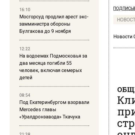
ПОДПИСЫВ
16:10
Мосгорсуд продлил арест экс-
НОВОС
замминистра обороны
Булгакова до 9 ноября
Новости
12:22
На водоемах Подмосковья за
два месяца погибли 55
человек, включая семерых
детей
ОБЩЕ
Кли
08:54
при
Под Екатеринбургом взорвали
Mercedes главы
стр
«Уралдронзавода» Ткачука
онл
21:38