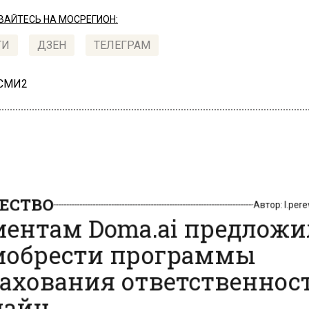
АЙТЕСЬ НА МОСРЕГИОН:
ТИ
ДЗЕН
ТЕЛЕГРАМ
 СМИ2
СТВО
Автор:
l.pe
ентам Doma.ai предлож
обрести программы
ахования ответственно
айн