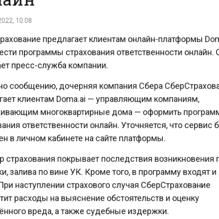
22, 10:08
ахование предлагает клиентам онлайн-платформы Do
сти программы страхования ответственности онлайн.
т пресс-служба компании.
о сообщению, дочерняя компания Сбера СберСтрахо
ает клиентам Doma.ai — управляющим компаниям,
вающим многоквартирные дома — оформить програ
ния ответственности онлайн. Уточняется, что сервис
н в личном кабинете на сайте платформы.
 страхования покрывает последствия возникновения
, залива по вине УК. Кроме того, в программу входят 
При наступлении страхового случая СберСтрахование
ит расходы на выяснение обстоятельств и оценку
нного вреда, а также судебные издержки.