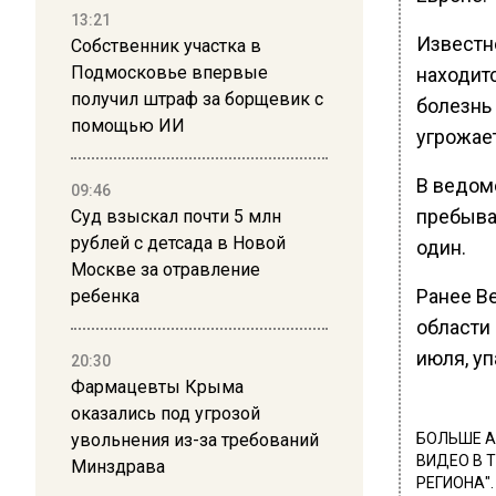
13:21
Известн
Собственник участка в
Подмосковье впервые
находит
получил штраф за борщевик с
болезнь
помощью ИИ
угрожает
В ведомс
09:46
пребыва
Суд взыскал почти 5 млн
рублей с детсада в Новой
один.
Москве за отравление
Ранее В
ребенка
области
июля, уп
20:30
Фармацевты Крыма
оказались под угрозой
увольнения из-за требований
БОЛЬШЕ А
ВИДЕО В 
Минздрава
РЕГИОНА".