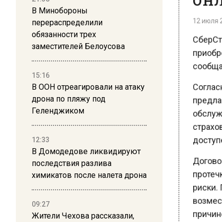
12 июля 20
В Минобороны
перераспределили
СберСтр
обязанности трех
приобре
заместителей Белоусова
сообщае
15:16
Согласн
В ООН отреагировали на атаку
предлаг
дрона по пляжу под
обслужи
Геленджиком
страхова
доступе
12:33
В Домодедове ликвидируют
Договор
последствия разлива
протечки
химикатов после налета дрона
риски. 
возмест
09:27
причинё
Жители Чехова рассказали,