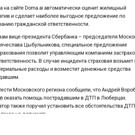
 на сайте Doma.ai автоматически оценит жилищный
тив и сделает наиболее выгодное предложение по
анию гражданской ответственности.
ам вице-президента Сбербанка – председателя Моск
ячеслава Цыбульникова, специальное предложение
ахования позволит управляющим компаниям застрах
етственность. В случае инцидента страховая возьмет
ериальные расходы и возместит денежные средства
авшим.
ести Московского региона сообщили, что Андрей Вор
оказать помощь пострадавшим в ДТП в Люберцах.
тор также поручил установить все обстоятельства ДТ
акое не допускать.