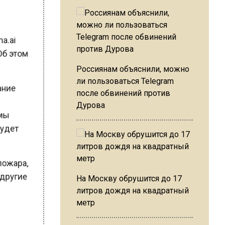
ma.ai
 Об этом
Россиянам объяснили, можно
вание
ли пользоваться Telegram
после обвинений против
Дурова
ммы
 будет
 пожара,
и другие
На Москву обрушится до 17
литров дождя на квадратный
метр