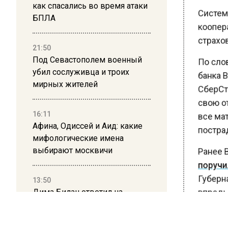
как спасались во время атаки
Система
БПЛА
коопера
страхов
21:50
Под Севастополем военный
По слов
убил сослуживца и троих
банка В
мирных жителей
СберСтр
свою отв
16:11
все мат
Афина, Одиссей и Аид: какие
пострад
мифологические имена
выбирают москвичи
Ранее В
поручил
13:50
Губерна
Дима Билан ответил на
впредь т
критику концерта в Москве