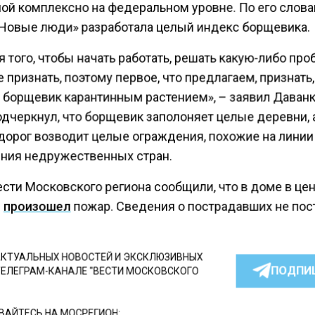
ой комплексно на федеральном уровне. По его слов
«Новые люди» разработала целый индекс борщевика.
 того, чтобы начать работать, решать какую-либо про
 признать, поэтому первое, что предлагаем, признать,
, борщевик карантинным растением», – заявил Даванк
одчеркнул, что борщевик заполоняет целые деревни, 
дорог возводит целые ограждения, похожие на линии
ния недружественных стран.
ести Московского региона сообщили, что в доме в це
ы
произошел
пожар. Сведения о пострадавших не пос
КТУАЛЬНЫХ НОВОСТЕЙ И ЭКСКЛЮЗИВНЫХ
ПОДПИ
ТЕЛЕГРАМ-КАНАЛЕ "ВЕСТИ МОСКОВСКОГО
АЙТЕСЬ НА МОСРЕГИОН: