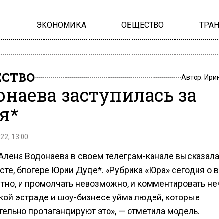
А
ЭКОНОМИКА
ОБЩЕСТВО
ТРА
СТВО
Автор:
Ири
онаева заступилась за
я*
22, 13:00
Алена Водонаева в своем телеграм-канале высказала
сте, блогере Юрии Дуде*. «Рубрика «Юра» сегодня о 
тно, и промолчать невозможно, и комментировать неч
кой эстраде и шоу-бизнесе уйма людей, которые
тельно пропагандируют это», — отметила модель.