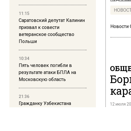
НОВОС
11:15
Саратовский депутат Калинин
Новости
призвал к совести
ветеранское сообщество
Польши
10:34
Пять человек погибли в
ОБЩЕ
результате атаки БПЛА на
Бор
Московскую область
кар
21:36
Гражданку Узбекистана
12 июля 20
депортируют из России за
В Госду
коврик с триколором
Об этом