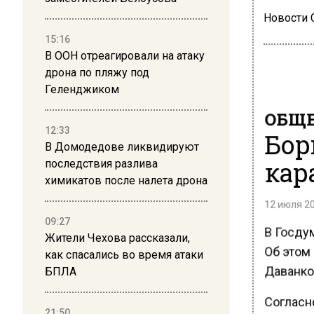
Новости
15:16
В ООН отреагировали на атаку
дрона по пляжу под
Геленджиком
ОБЩЕ
12:33
Бор
В Домодедове ликвидируют
кар
последствия разлива
химикатов после налета дрона
12 июля 20
09:27
В Госду
Жители Чехова рассказали,
Об этом
как спасались во время атаки
Даванко
БПЛА
Согласн
21:50