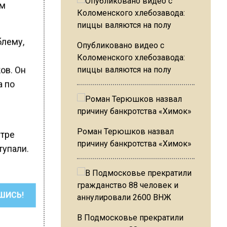
ам
блему,
Опубликовано видео с
Коломенского хлебозавода:
ов. Он
пиццы валяются на полу
а по
Роман Терюшков назвал
нтре
причину банкротства «Химок»
тупали.
ШИСЬ!
В Подмосковье прекратили