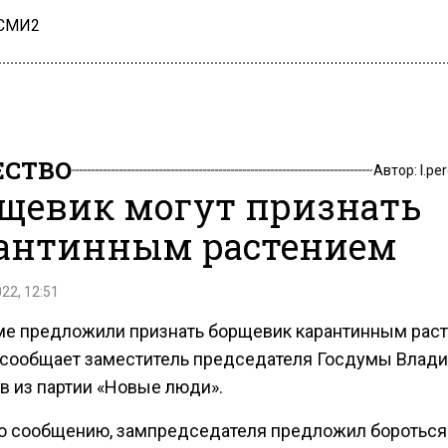
 СМИ2
СТВО
Автор:
l.pe
щевик могут признать
антинным растением
22, 12:51
ме предложили признать борщевик карантинным рас
 сообщает заместитель председателя Госдумы Влад
в из партии «Новые люди».
о сообщению, зампредседателя предложил бороться