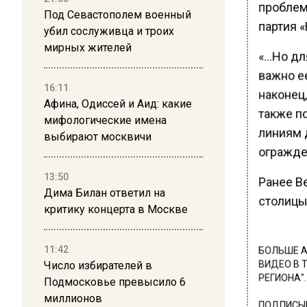
проблем
Под Севастополем военный
партия 
убил сослуживца и троих
мирных жителей
«…Но для
важно ее
16:11
наконец
Афина, Одиссей и Аид: какие
также п
мифологические имена
линиям 
выбирают москвичи
огражде
13:50
Ранее В
Дима Билан ответил на
столиц
критику концерта в Москве
11:42
БОЛЬШЕ А
Число избирателей в
ВИДЕО В 
РЕГИОНА".
Подмосковье превысило 6
миллионов
ПОДПИСЫВ