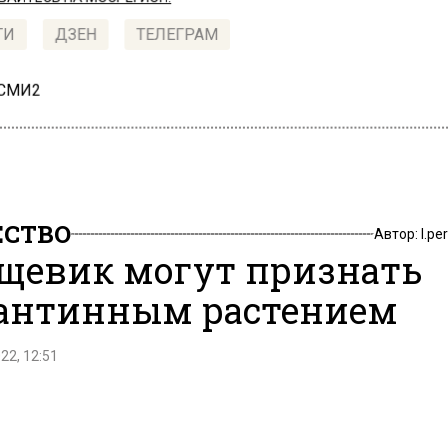
ТИ
ДЗЕН
ТЕЛЕГРАМ
 СМИ2
СТВО
Автор:
l.pe
щевик могут признать
антинным растением
22, 12:51
ме предложили признать борщевик карантинным рас
 сообщает заместитель председателя Госдумы Влад