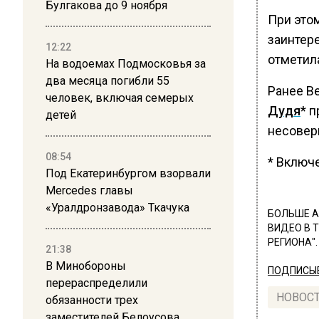
Булгакова до 9 ноября
При этом
заинтере
12:22
отметил
На водоемах Подмосковья за
два месяца погибли 55
Ранее В
человек, включая семерых
Дудя
* 
детей
несовер
08:54
* Включ
Под Екатеринбургом взорвали
Mercedes главы
«Уралдронзавода» Ткачука
БОЛЬШЕ А
ВИДЕО В 
РЕГИОНА".
21:38
В Минобороны
ПОДПИСЫВ
перераспределили
НОВОС
обязанности трех
заместителей Белоусова