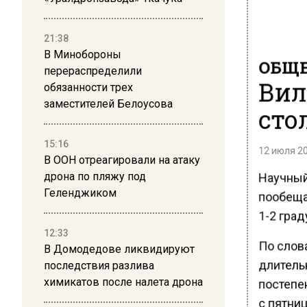
21:38
В Минобороны
ОБЩЕ
перераспределили
Вил
обязанности трех
заместителей Белоусова
сто
15:16
12 июля 20
В ООН отреагировали на атаку
Научный
дрона по пляжу под
Геленджиком
пообеща
1-2 гра
12:33
По слов
В Домодедове ликвидируют
длитель
последствия разлива
химикатов после налета дрона
постепе
с пятниц