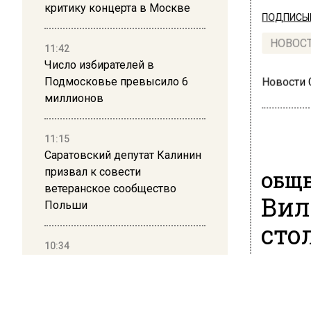
критику концерта в Москве
ПОДПИСЫВ
НОВОС
11:42
Число избирателей в
Подмосковье превысило 6
Новости
миллионов
11:15
Саратовский депутат Калинин
призвал к совести
ОБЩЕ
ветеранское сообщество
Вил
Польши
сто
10:34
Пять человек погибли в
12 июля 20
результате атаки БПЛА на
Научный
Московскую область