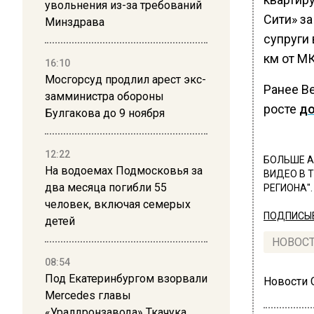
увольнения из-за требований
Сити» за
Минздрава
супруги
км от МК
16:10
Мосгорсуд продлил арест экс-
Ранее Ве
замминистра обороны
росте
д
Булгакова до 9 ноября
12:22
БОЛЬШЕ А
На водоемах Подмосковья за
ВИДЕО В 
два месяца погибли 55
РЕГИОНА".
человек, включая семерых
ПОДПИСЫВ
детей
НОВОС
08:54
Под Екатеринбургом взорвали
Новости
Mercedes главы
«Уралдронзавода» Ткачука