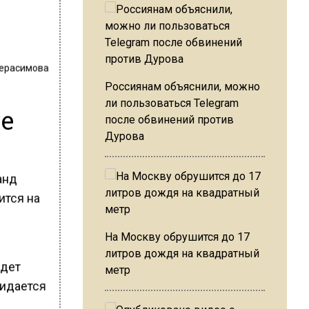
Герасимова
Россиянам объяснили, можно
ли пользоваться Telegram
ие
после обвинений против
Дурова
анд
ится на
На Москву обрушится до 17
литров дождя на квадратный
удет
метр
жидается