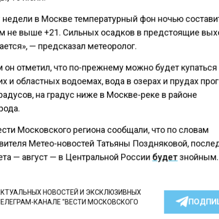
у недели в Москве температурный фон ночью состави
ем не выше +21. Сильных осадков в предстоящие вы
ается», — предсказал метеоролог.
 он отметил, что по-прежнему можно будет купаться
х и областных водоемах, вода в озерах и прудах про
радусов, на градус ниже в Москве-реке в районе
рода.
ести Московского региона сообщали, что по словам
вителя Метео-новостей Татьяны Поздняковой, после
ета — август — в Центральной России
будет
знойным.
КТУАЛЬНЫХ НОВОСТЕЙ И ЭКСКЛЮЗИВНЫХ
ПОДПИ
ТЕЛЕГРАМ-КАНАЛЕ "ВЕСТИ МОСКОВСКОГО