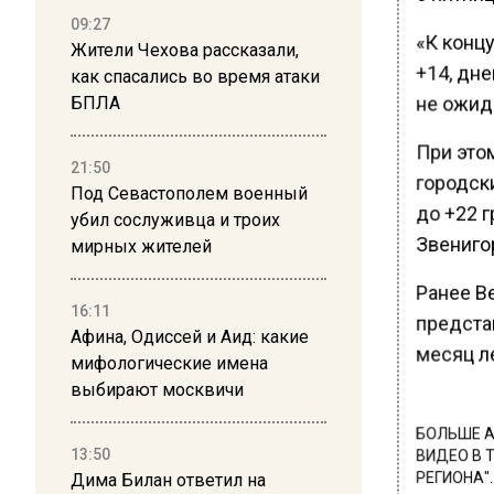
09:27
«К конц
Жители Чехова рассказали,
+14, дн
как спасались во время атаки
не ожид
БПЛА
При этом
21:50
городски
Под Севастополем военный
до +22 г
убил сослуживца и троих
Звениго
мирных жителей
Ранее В
16:11
предста
Афина, Одиссей и Аид: какие
месяц л
мифологические имена
выбирают москвичи
БОЛЬШЕ А
13:50
ВИДЕО В 
Дима Билан ответил на
РЕГИОНА".