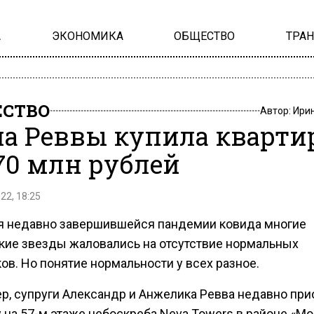
А
ЭКОНОМИКА
ОБЩЕСТВО
ТРА
СТВО
Автор:
Ири
а Реввы купила кварти
170 млн рублей
22, 18:25
я недавно завершившейся пандемии ковида многие
кие звезды жаловались на отсутствие нормальных
ов. Но понятие нормальности у всех разное.
р, супруги Александр и Анжелика Ревва недавно пр
 на 57-м этаже небоскреба Neva Towers в районе «Мо