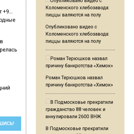
т +9…
ходные
Опубликовано видео с
Коломенского хлебозавода:
 в
пиццы валяются на полу
грелась
Роман Терюшков назвал
причину банкротства «Химок»
дний
ШИСЬ!
В Подмосковье прекратили