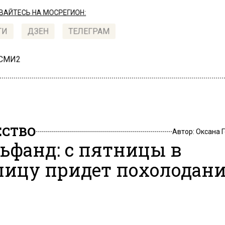
АЙТЕСЬ НА МОСРЕГИОН:
ТИ
ДЗЕН
ТЕЛЕГРАМ
 СМИ2
СТВО
Автор:
Оксана 
ьфанд: с пятницы в
лицу придет похолодан
22, 18:16
 руководитель Гидрометцентра России Роман Вильф