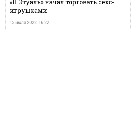
«Л`Этуаль» начал торговать секс-
игрушками
13 июля 2022, 16:22
В косметической сети «Л`Этуаль» теперь
можно купить вибраторы, эрекционные
кольца, лубриканты. «Подъему» в пресс-
службе компании пояснили, что такого рода
товары популярны, спрос на них
демонстрируют «ежемесячный стабильный
рост».
Также в компании сообщили о желании
продемонстрировать, что красота является
отражением «заботы о себе и снаружи, и
изнутри». В категории Sexual wellness
присутствует уже свыше пятидесяти