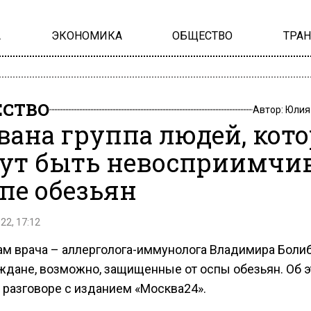
А
ЭКОНОМИКА
ОБЩЕСТВО
ТРА
СТВО
Автор:
Юлия
вана группа людей, кот
ут быть невосприимчи
спе обезьян
22, 17:12
ам врача – аллерголога-иммунолога Владимира Болиб
аждане, возможно, защищенные от оспы обезьян. Об э
 разговоре с изданием «Москва24».