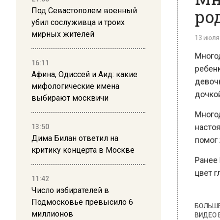
род
Под Севастополем военный
убил сослуживца и троих
13 июля 20
мирных жителей
Многоде
ребенка
16:11
девочка 
Афина, Одиссей и Аид: какие
мифологические имена
дочкой в
выбирают москвичи
Многодет
настоящ
13:50
помог ж
Дима Билан ответил на
критику концерта в Москве
Ранее Ве
цвет гла
11:42
Число избирателей в
Подмосковье превысило 6
БОЛЬШЕ А
миллионов
ВИДЕО В 