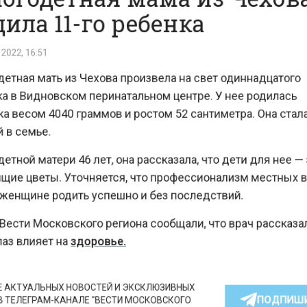
ила 11-го ребенка
22, 16:51
тная мать из Чехова произвела на свет одиннадцатог
 в Видновском перинатальном центре. У нее родилас
весом 4040 граммов и ростом 52 сантиметра. Она ста
 семье.
ной матери 46 лет, она рассказала, что дети для нее 
ие цветы. Уточняется, что профессионализм местны
енщине родить успешно и без последствий.
сти Московского региона сообщали, что врач рассказ
з влияет на
здоровье.
КТУАЛЬНЫХ НОВОСТЕЙ И ЭКСКЛЮЗИВНЫХ
ПОДПИ
ТЕЛЕГРАМ-КАНАЛЕ "ВЕСТИ МОСКОВСКОГО