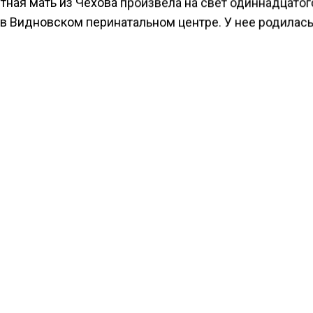
тная мать из Чехова произвела на свет одиннадцатог
 в Видновском перинатальном центре. У нее родилас
весом 4040 граммов и ростом 52 сантиметра. Она ста
 семье.
ной матери 46 лет, она рассказала, что дети для нее 
ие цветы. Уточняется, что профессионализм местны
енщине родить успешно и без последствий.
сти Московского региона сообщали, что врач рассказ
з влияет на
здоровье.
КТУАЛЬНЫХ НОВОСТЕЙ И ЭКСКЛЮЗИВНЫХ
ПОДПИ
ТЕЛЕГРАМ-КАНАЛЕ "ВЕСТИ МОСКОВСКОГО
АЙТЕСЬ НА МОСРЕГИОН: