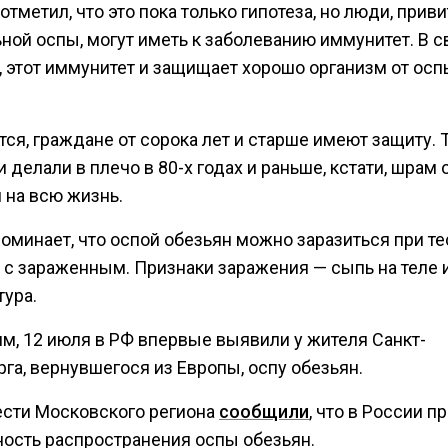
отметил, что это пока только гипотеза, но люди, прив
ной оспы, могут иметь к заболеванию иммунитет. В 
, этот иммунитет и защищает хорошо организм от осп
ся, граждане от сорока лет и старше имеют защиту. 
 делали в плечо в 80-х годах и раньше, кстати, шрам 
 на всю жизнь.
поминает, что оспой обезьян можно заразиться при т
е с зараженным. Признаки заражения — сыпь на теле 
тура.
м, 12 июля в РФ впервые выявили у жителя Санкт-
га, вернувшегося из Европы, оспу обезьян.
ести Московского региона
сообщили
, что в России п
ость распространения оспы обезьян.