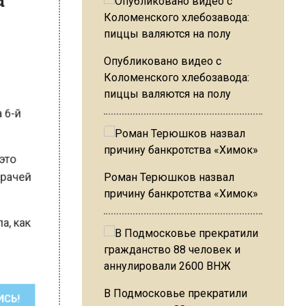
Опубликовано видео с
о
Коломенского хлебозавода:
ь
пиццы валяются на полу
ла 6-й
— это
х врачей
Роман Терюшков назвал
причину банкротства «Химок»
ала, как
В Подмосковье прекратили
ШИСЬ!