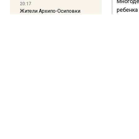
Многоде
20:17
ребенка
Жители Архипо-Осиповки
девочка 
рассказали об обстановке во
время атаки БПЛА в
дочкой в
Геленджике
Многодет
настоящ
16:19
помог ж
Москву и область накрыла
гроза с ливнем и ветром
Ранее Ве
цвет гла
12:24
Глава клиники, где детей с
аутизмом лечили клизмой,
БОЛЬШЕ А
исчез после возбуждения
ВИДЕО В 
дела
РЕГИОНА".
ПОДПИСЫВ
12:15