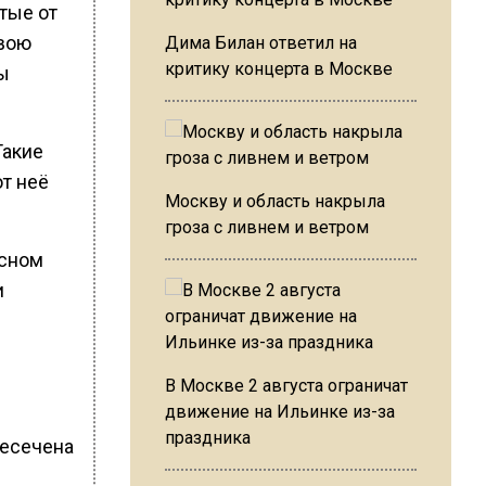
итые от
свою
Дима Билан ответил на
критику концерта в Москве
ы
Такие
от неё
Москву и область накрыла
гроза с ливнем и ветром
есном
и
В Москве 2 августа ограничат
движение на Ильинке из-за
праздника
ресечена