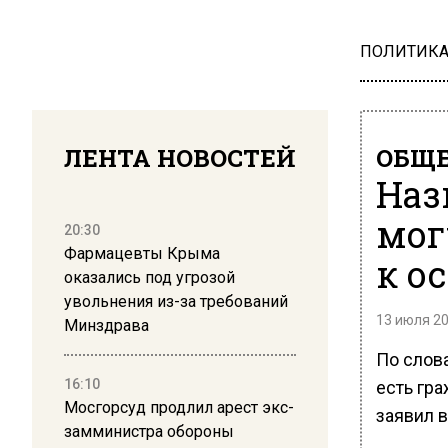
ПОЛИТИК
ЛЕНТА НОВОСТЕЙ
ОБЩЕ
Наз
мог
20:30
Фармацевты Крыма
к о
оказались под угрозой
увольнения из-за требований
13 июля 20
Минздрава
По слов
16:10
есть гр
Мосгорсуд продлил арест экс-
заявил в
замминистра обороны