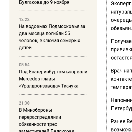
Булгакова до 9 ноября
Эксперт 
натураль
очередь
12:22
На водоемах Подмосковья за
обезьян.
два месяца погибли 55
человек, включая семерых
Получает
детей
прививки
остаётся
08:54
Врач на
Под Екатеринбургом взорвали
контакт
Mercedes главы
«Уралдронзавода» Ткачука
темпера
Напомни
21:38
Петербур
В Минобороны
перераспределили
Ранее В
обязанности трех
возможн
заместителей Белоусова