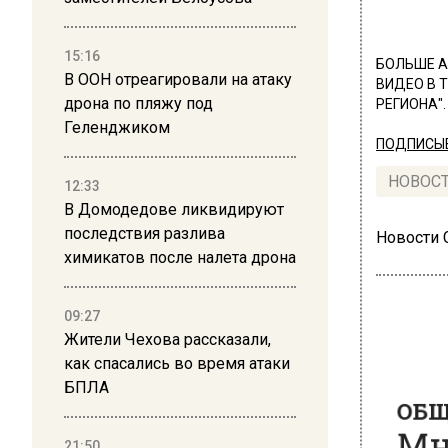
15:16
БОЛЬШЕ А
В ООН отреагировали на атаку
ВИДЕО В 
дрона по пляжу под
РЕГИОНА".
Геленджиком
ПОДПИСЫВ
НОВОС
12:33
В Домодедове ликвидируют
последствия разлива
Новости
химикатов после налета дрона
09:27
Жители Чехова рассказали,
как спасались во время атаки
ОБЩЕ
БПЛА
Мно
21:50