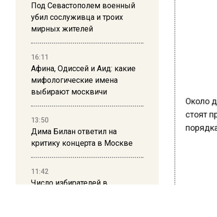
Под Севастополем военный
убил сослуживца и троих
мирных жителей
16:11
Афина, Одиссей и Аид: какие
мифологические имена
выбирают москвичи
Около д
стоят п
порядка
13:50
Дима Билан ответил на
критику концерта в Москве
11:42
Число избирателей в
Подмосковье превысило 6
миллионов