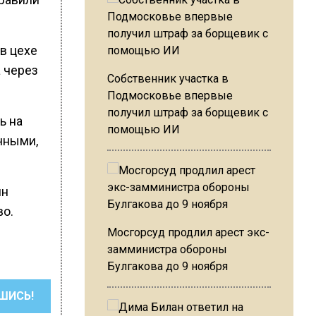
в цехе
а через
Собственник участка в
Подмосковье впервые
получил штраф за борщевик с
ь на
помощью ИИ
очными,
ин
во.
Мосгорсуд продлил арест экс-
замминистра обороны
Булгакова до 9 ноября
ШИСЬ!