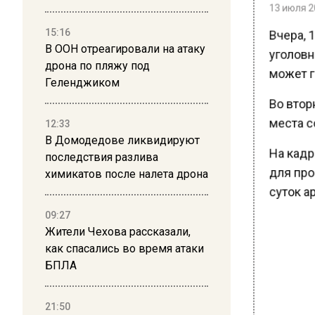
Вчера, 1
15:16
уголовно
В ООН отреагировали на атаку
может г
дрона по пляжу под
Геленджиком
Во втор
места с
12:33
На кадра
В Домодедове ликвидируют
для про
последствия разлива
химикатов после налета дрона
суток а
09:27
Жители Чехова рассказали,
как спасались во время атаки
БПЛА
21:50