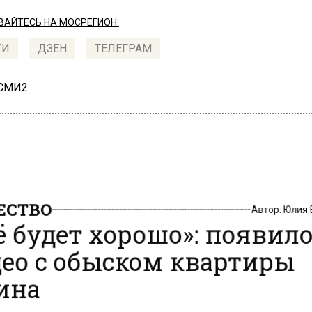
АЙТЕСЬ НА МОСРЕГИОН:
ТИ
ДЗЕН
ТЕЛЕГРАМ
 СМИ2
СТВО
Автор:
Юлия
ё будет хорошо»: появил
ео с обыском квартиры
ина
22, 11:05