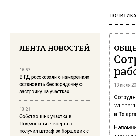
ПОЛИТИК
ЛЕНТА НОВОСТЕЙ
ОБЩЕ
Сот
раб
16:57
В ГД рассказали о намерениях
остановить беспорядочную
13 июля 20
застройку на участках
Сотрудни
Wildber
13:21
в Telegr
Собственник участка в
Подмосковье впервые
Напомни
получил штраф за борщевик с
деятельн