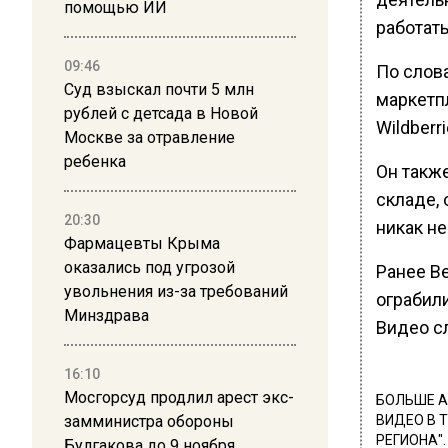
помощью ИИ
работать
09:46
По слова
Суд взыскал почти 5 млн
маркетпл
рублей с детсада в Новой
Wildberri
Москве за отравление
ребенка
Он также
складе, 
20:30
никак не
Фармацевты Крыма
оказались под угрозой
Ранее В
увольнения из-за требований
ограбили
Минздрава
Видео с
16:10
Мосгорсуд продлил арест экс-
БОЛЬШЕ А
замминистра обороны
ВИДЕО В 
РЕГИОНА".
Булгакова до 9 ноября