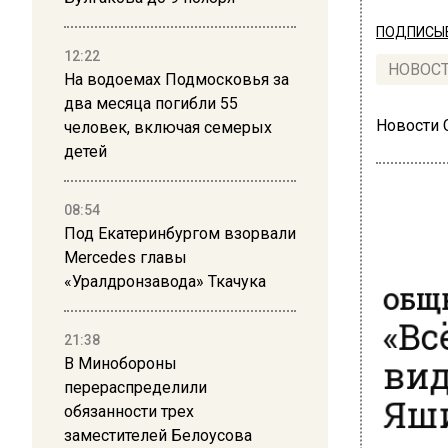
ПОДПИСЫВ
12:22
НОВОС
На водоемах Подмосковья за
два месяца погибли 55
Новости
человек, включая семерых
детей
08:54
Под Екатеринбургом взорвали
Mercedes главы
ОБЩЕ
«Уралдронзавода» Ткачука
«Вс
вид
21:38
В Минобороны
Яш
перераспределили
обязанности трех
13 июля 20
заместителей Белоусова