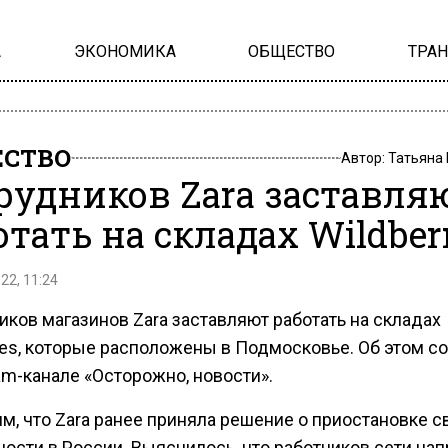
А
ЭКОНОМИКА
ОБЩЕСТВО
ТРА
СТВО
Автор:
Татьяна
рудников Zara заставля
отать на складах Wildber
22, 11:24
ков магазинов Zara заставляют работать на складах
ries, которые расположены в Подмосковье. Об этом 
am-канале «Осторожно, новости».
м, что Zara ранее приняла решение о приостановке с
ости в России. Выяснилось, что работников сети на