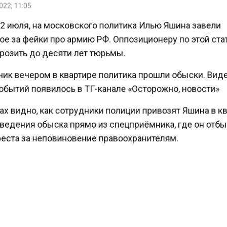
2 июля, на московского политика Илью Яшина завели
е за фейки про армию РФ. Оппозиционеру по этой ст
розить до десяти лет тюрьмы.
ник вечером в квартире политика прошли обыски. Вид
обытий появилось в ТГ-канале «Осторожно, новости»
х видно, как сотрудники полиции привозят Яшина в к
ведения обыска прямо из спецприёмника, где он отб
реста за неповиновение правоохранителям.