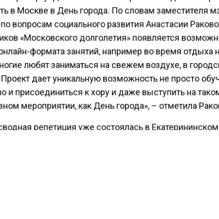
ть в Москве в День города. По словам заместителя м
по вопросам социального развития Анастасии Раково
ников «Московского долголетия» появляется возможн
онлайн-формата занятий, например во время отдыха н
ногие любят заниматься на свежем воздухе, в городс
 «Проект дает уникальную возможность не просто обу
но и присоединиться к хору и даже выступить на тако
ном мероприятии, как День города», – отметила Рако
сводная репетиция уже состоялась в Екатерининском
 хормейстер Николай Макаров подчеркнул, что
 прекрасные впечатления от первой репетиции. «Уча
елали большую работу, и думаю, что в День города з
не хор любителей, а профессиональный коллектив. Вм
ами старшего поколения хотим всем доказать, что пе
человек, главное — это желание и немного усердия в