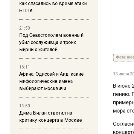
как спасались во время атаки
БПЛА
21:50
Под Севастополем военный
убил сослуживца и троих
мирных жителей
Фото: mos
16:11
13 июля 20
Афина, Одиссей и Аид: какие
мифологические имена
В июне 2
выбирают москвичи
пению. Г
примерн
13:50
мэра ст
Дима Билан ответил на
критику концерта в Москве
Согласн
концерт