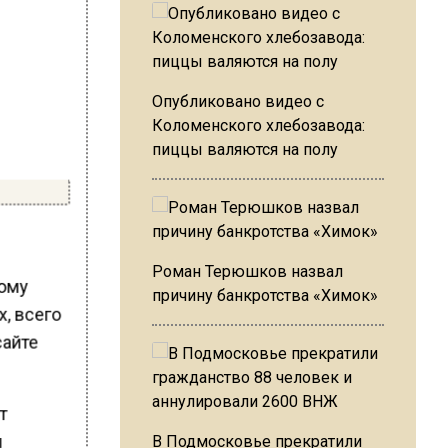
Опубликовано видео с
Коломенского хлебозавода:
пиццы валяются на полу
Роман Терюшков назвал
вому
причину банкротства «Химок»
х, всего
сайте
т
и
В Подмосковье прекратили