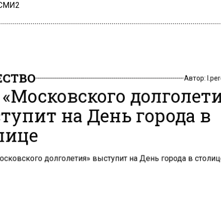
 СМИ2
СТВО
Автор:
l.pe
 «Московского долголет
тупит на День города в
лице