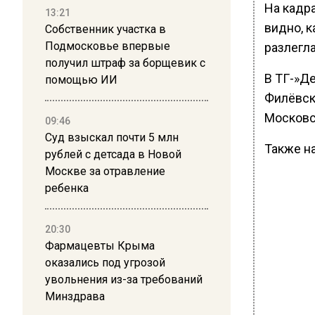
На кадра
13:21
видно, 
Собственник участка в
Подмосковье впервые
разлегла
получил штраф за борщевик с
В ТГ-»Д
помощью ИИ
Филёвск
Московс
09:46
Суд взыскал почти 5 млн
Также н
рублей с детсада в Новой
Москве за отравление
ребенка
20:30
Фармацевты Крыма
оказались под угрозой
увольнения из-за требований
Минздрава