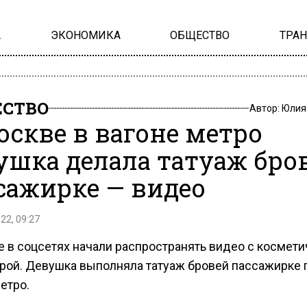
А
ЭКОНОМИКА
ОБЩЕСТВО
ТРА
СТВО
Автор:
Юлия
оскве в вагоне метро
ушка делала татуаж бро
сажирке — видео
22, 09:27
е в соцсетях начали распространять видео с космет
рой. Девушка выполняла татуаж бровей пассажирке 
етро.