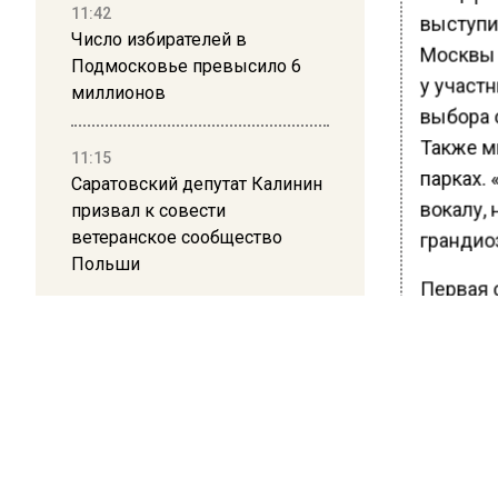
11:42
выступи
Число избирателей в
Москвы 
Подмосковье превысило 6
у участ
миллионов
выбора 
Также м
11:15
парках.
Саратовский депутат Калинин
вокалу, 
призвал к совести
ветеранское сообщество
грандиоз
Польши
Первая 
Главный
10:34
получил
Пять человек погибли в
уже прод
результате атаки БПЛА на
Московскую область
увидят 
москвич
каждый 
21:36