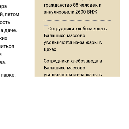
гражданство 88 человек и
эра
аннулировали 2600 ВНЖ
й, летом
ость
а даче.
ких
читься
м
Сотрудники хлебозавода в
ва.
Балашихе массово
 парке.
увольняются из-за жары в
цехах
стники
рители
есте с
ть умеет
Резкое похолодание с