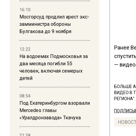
16:10
Мосгорсуд продлил арест экс-
замминистра обороны
Булгакова до 9 ноября
Ранее В
12:22
спустить
На водоемах Подмосковья за
два месяца погибли 55
— видео
человек, включая семерых
детей
БОЛЬШЕ А
ВИДЕО В 
08:54
РЕГИОНА".
Под Екатеринбургом взорвали
Mercedes главы
ПОДПИСЫВ
«Уралдронзавода» Ткачука
НОВОС
21:38