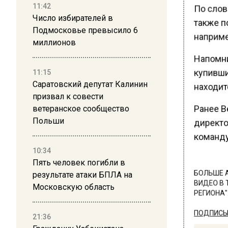
По слов
11:42
Число избирателей в
также по
Подмосковье превысило 6
например
миллионов
Напомни
купивши
11:15
Саратовский депутат Калинин
находитс
призвал к совести
Ранее В
ветеранское сообщество
Польши
директо
команду
10:34
Пять человек погибли в
результате атаки БПЛА на
БОЛЬШЕ А
ВИДЕО В 
Московскую область
РЕГИОНА".
ПОДПИСЫВ
21:36