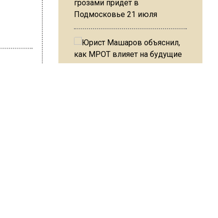
грозами придет в
Подмосковье 21 июля
Юрист Машаров объяснил, как
МРОТ влияет на будущие
 Карташова
пенсии
 в
МЧС предупредило об
 в
опасности купания при
орожно,
перепаде температуры в 10