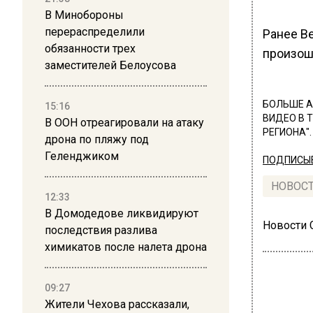
В Минобороны
перераспределили
Ранее В
обязанности трех
произош
заместителей Белоусова
БОЛЬШЕ А
15:16
ВИДЕО В 
В ООН отреагировали на атаку
РЕГИОНА".
дрона по пляжу под
Геленджиком
ПОДПИСЫВ
НОВОС
12:33
В Домодедове ликвидируют
Новости
последствия разлива
химикатов после налета дрона
09:27
Жители Чехова рассказали,