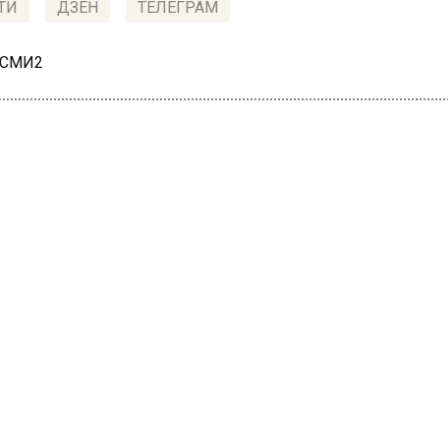
ТИ
ДЗЕН
ТЕЛЕГРАМ
 СМИ2
СШЕСТВИЯ
Автор:
Татьяна
екстильщиках жильцам
ли квартиры с плесенью
остройке ПИК
22, 13:13
е Текстильщики жильцам сдали квартиры с плесенью
ойке ПИК. Об этом сообщили в Telegram-канале «Ост