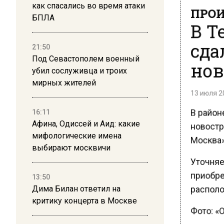
ПРОИ
как спасались во время атаки
БПЛА
В Т
сда
21:50
Под Севастополем военный
нов
убил сослуживца и троих
мирных жителей
13 июля 20
В район
16:11
новостр
Афина, Одиссей и Аид: какие
мифологические имена
Москва»
выбирают москвичи
Уточняет
приобре
13:50
располо
Дима Билан ответил на
критику концерта в Москве
Фото: «