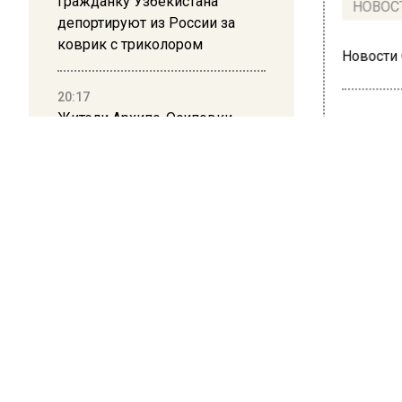
Гражданку Узбекистана
НОВОС
депортируют из России за
коврик с триколором
Новости
20:17
Жители Архипо-Осиповки
рассказали об обстановке во
время атаки БПЛА в
Геленджике
ПРОИ
В Т
сда
нов
13 июля 20
В район
новостр