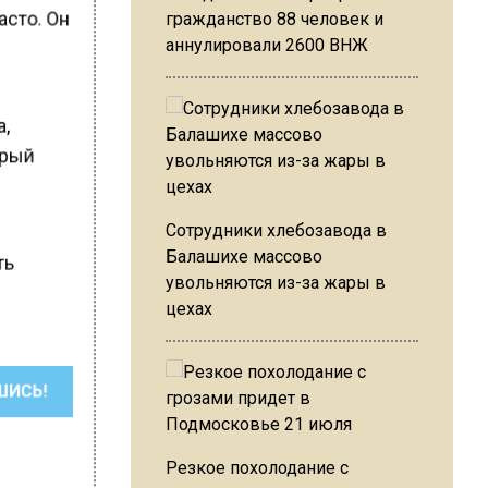
асто. Он
гражданство 88 человек и
аннулировали 2600 ВНЖ
а,
орый
Сотрудники хлебозавода в
й
Балашихе массово
ть
увольняются из-за жары в
цехах
ШИСЬ!
Резкое похолодание с