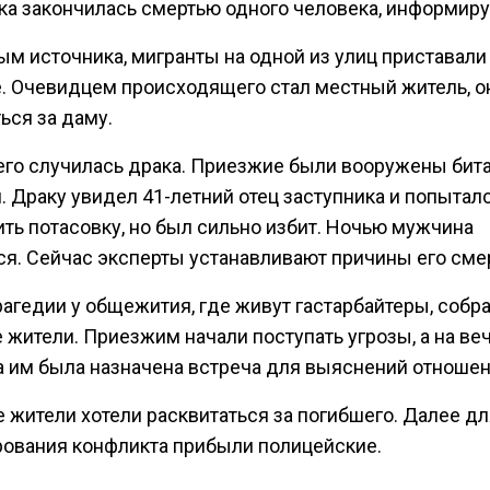
ка закончилась смертью одного человека, информиру
м источника, мигранты на одной из улиц приставали
. Очевидцем происходящего стал местный житель, о
ься за даму.
его случилась драка. Приезжие были вооружены бит
. Драку увидел 41-летний отец заступника и попытал
ить потасовку, но был сильно избит. Ночью мужчина
ся. Сейчас эксперты устанавливают причины его сме
рагедии у общежития, где живут гастарбайтеры, собр
 жители. Приезжим начали поступать угрозы, а на ве
а им была назначена встреча для выяснений отношен
 жители хотели расквитаться за погибшего. Далее дл
рования конфликта прибыли полицейские.