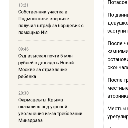
Потасов
13:21
Собственник участка в
По данны
Подмосковье впервые
девушке
получил штраф за борщевик с
заступит
помощью ИИ
После ч
09:46
камнями
Суд взыскал почти 5 млн
останов
рублей с детсада в Новой
скончал
Москве за отравление
ребенка
После т
местные
20:30
вторник
Фармацевты Крыма
оказались под угрозой
Местные
увольнения из-за требований
урегули
Минздрава