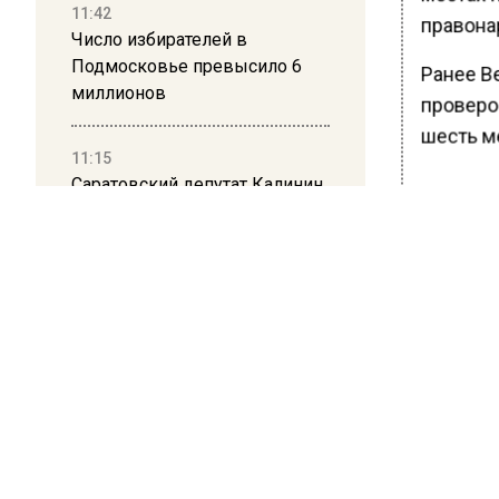
11:42
правона
Число избирателей в
Подмосковье превысило 6
Ранее В
миллионов
проверо
шесть м
11:15
Саратовский депутат Калинин
призвал к совести
БОЛЬШЕ А
ветеранское сообщество
ВИДЕО В 
Польши
РЕГИОНА".
ПОДПИСЫВ
10:34
НОВОС
Пять человек погибли в
результате атаки БПЛА на
Московскую область
Новости
21:36