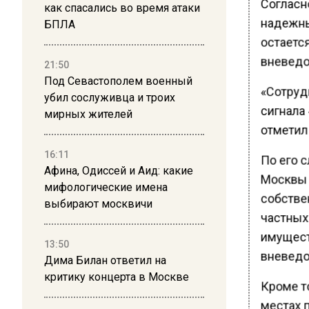
Согласн
как спасались во время атаки
надежны
БПЛА
остаетс
вневедо
21:50
Под Севастополем военный
«Сотруд
убил сослуживца и троих
сигнала 
мирных жителей
отметил
16:11
По его 
Афина, Одиссей и Аид: какие
Москвы 
мифологические имена
собстве
выбирают москвичи
частных
имущест
13:50
вневедо
Дима Билан ответил на
критику концерта в Москве
Кроме то
местах 