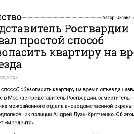
СТВО
Автор:
Оксана 
дставитель Росгвардии
вал простой способ
зопасить квартиру на в
езда
22, 22:07
 способ обезопасить квартиру на время отъезда назв
е в Москве представитель Росгвардии, заместитель
ика межрайонного отдела вневедомственной охраны
одполковник полиции Андрей Дузь-Крятченко. Об это
т «Мослента».