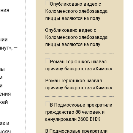
ения
Опубликовано видео с
Коломенского хлебозавода:
нии
пиццы валяются на полу
нут», —
ны
рм
Роман Терюшков назвал
 и
причину банкротства «Химок»
нения
ажей
ах и
В Подмосковье прекратили
тысяч