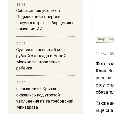
13:21
Собственник участка в
Подмосковье впервые
получил штраф за борщевик с
помощью ИИ
Кадр: Tele
09:46
Суд взыскал почти 5 млн
14 июля 20
рублей с детсада в Новой
Москве за отравление
Фото в к
ребенка
Юлия Вы
рассказа
20:30
отсутст
Фармацевты Крыма
обязате
оказались под угрозой
увольнения из-за требований
Также ак
Минздрава
Еще она