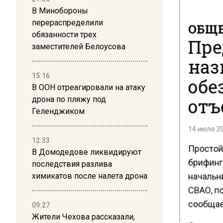
В Минобороны
перераспределили
ОБЩЕ
обязанности трех
Пре
заместителей Белоусова
наз
15:16
обе
В ООН отреагировали на атаку
отъ
дрона по пляжу под
Геленджиком
14 июля 20
12:33
Простой
В Домодедове ликвидируют
брифинг
последствия разлива
начальн
химикатов после налета дрона
СВАО, п
сообщае
09:27
Жители Чехова рассказали,