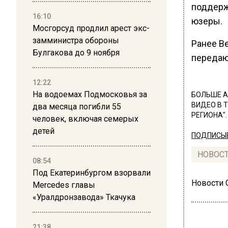
поддерж
16:10
юзеры.
Мосгорсуд продлил арест экс-
замминистра обороны
Ранее В
Булгакова до 9 ноября
передаю
12:22
На водоемах Подмосковья за
БОЛЬШЕ А
ВИДЕО В 
два месяца погибли 55
РЕГИОНА".
человек, включая семерых
детей
ПОДПИСЫВ
НОВОС
08:54
Под Екатеринбургом взорвали
Новости
Mercedes главы
«Уралдронзавода» Ткачука
21:38