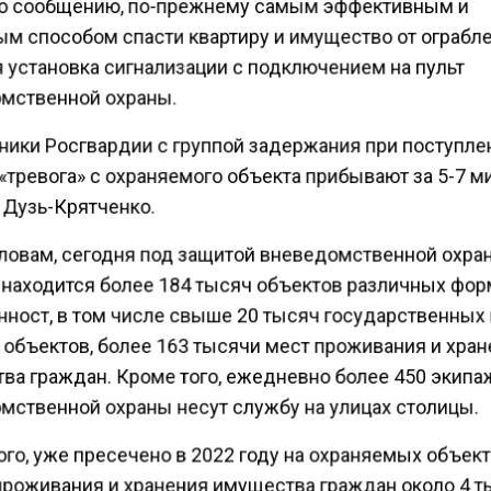
о сообщению, по-прежнему самым эффективным и
м способом спасти квартиру и имущество от ограбл
я установка сигнализации с подключением на пульт
мственной охраны.
ники Росгвардии с группой задержания при поступле
«тревога» с охраняемого объекта прибывают за 5-7 ми
 Дузь-Крятченко.
словам, сегодня под защитой вневедомственной охра
находится более 184 тысяч объектов различных фо
нност, в том числе свыше 20 тысяч государственных
 объектов, более 163 тысячи мест проживания и хра
ва граждан. Кроме того, ежедневно более 450 экип
мственной охраны несут службу на улицах столицы.
го, уже пресечено в 2022 году на охраняемых объект
проживания и хранения имущества граждан около 4 