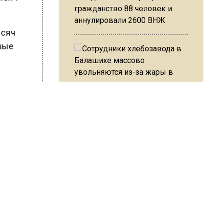
гражданство 88 человек и
аннулировали 2600 ВНЖ
ысяч
рвые
Сотрудники хлебозавода в
ШИСЬ!
Балашихе массово
увольняются из-за жары в
цехах
Резкое похолодание с