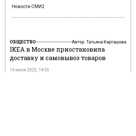
Новости СМИ2
ОБЩЕСТВО
Автор:
Татьяна Карташова
IKEA в Москве приостановила
доставку и самовывоз товаров
14 июля 2022, 14:55
Ритейлер IKEA принял решение о
приостановке услуги доставки и самовывоза
в Москве и Санкт-Петербурге в связи с
ажиотажем вокруг распродажи.
Уточняется, что все интервалы,
предназначенные для доставки и