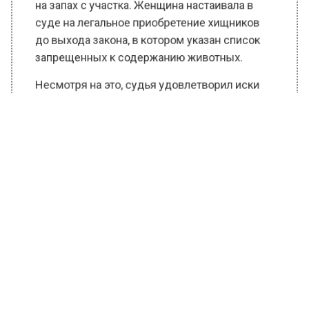
запрещенных к содержанию животных.
Несмотря на это, судья удовлетворил иски
местных властей.
Ранее Вести Московского региона
сообщали
, что в Подмосковье местные
жители завели львёнка — соседи не рады.
БОЛЬШЕ АКТУАЛЬНЫХ НОВОСТЕЙ И ЭКСКЛЮЗИВНЫХ
ВИДЕО В ТЕЛЕГРАМ-КАНАЛЕ "ВЕСТИ МОСКОВСКОГО
РЕГИОНА".
ПОДПИШИСЬ!
ПОДПИСЫВАЙТЕСЬ НА МОСРЕГИОН:
НОВОСТИ
ДЗЕН
ТЕЛЕГРАМ
Новости СМИ2