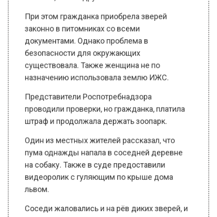
информирует mep.mosreg.ru.
В прошлом году начались разбирательства с
данной гражданкой после многочисленных
жалоб соседей. Местные жители сетовали на
то, что звери гуляют по поселку за
пределами частной территории.
Женщина в селе Козино завела целый
зоопарк. Например, её питомцами были: лев,
лигр, сервал, 2 пумы, 2 рыси, несколько
обезьян, волк и другие животные.
При этом гражданка приобрела зверей
законно в питомниках со всеми
документами. Однако проблема в
безопасности для окружающих
существовала. Также женщина не по
назначению использовала землю ИЖС.
Представители Роспотребнадзора
проводили проверки, но гражданка, платила
штраф и продолжала держать зоопарк.
Один из местных жителей рассказал, что
пума однажды напала в соседней деревне
на собаку. Также в суде предоставили
видеоролик с гуляющим по крыше дома
львом.
Соседи жаловались и на рёв диких зверей, и
на запах с участка. Женщина настаивала в
суде на легальное приобретение хищников
до выхода закона, в котором указан список