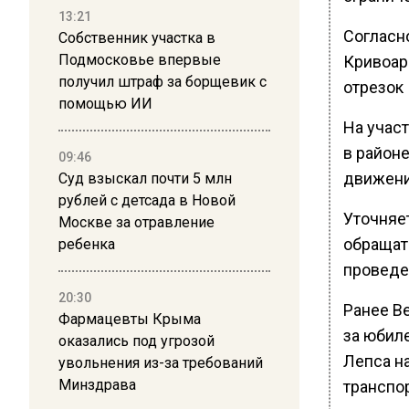
13:21
Согласн
Собственник участка в
Подмосковье впервые
Кривоар
получил штраф за борщевик с
отрезок
помощью ИИ
На участ
в район
09:46
движение
Суд взыскал почти 5 млн
рублей с детсада в Новой
Уточняе
Москве за отравление
обращат
ребенка
проведе
20:30
Ранее В
Фармацевты Крыма
за юбиле
оказались под угрозой
Лепса н
увольнения из-за требований
Минздрава
транспор