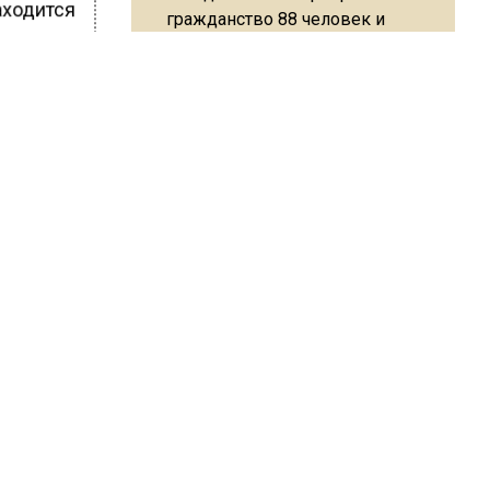
аходится
гражданство 88 человек и
аннулировали 2600 ВНЖ
ШИСЬ!
Сотрудники хлебозавода в
Балашихе массово
увольняются из-за жары в
цехах
Герасимова
Резкое похолодание с