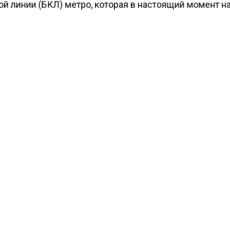
ой линии (БКЛ) метро, которая в настоящий момент н
струкции.
КТУАЛЬНЫХ НОВОСТЕЙ И ЭКСКЛЮЗИВНЫХ
ПОДПИ
ТЕЛЕГРАМ-КАНАЛЕ "ВЕСТИ МОСКОВСКОГО
АЙТЕСЬ НА МОСРЕГИОН:
ТИ
ДЗЕН
ТЕЛЕГРАМ
 СМИ2
СПОРТ
Автор:
Оксана 