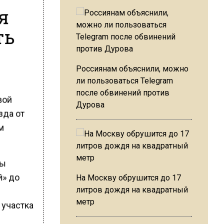
я
ть
Россиянам объяснили, можно
ли пользоваться Telegram
после обвинений против
вой
Дурова
зда от
ом
бы
й» до
На Москву обрушится до 17
литров дождя на квадратный
метр
 участка