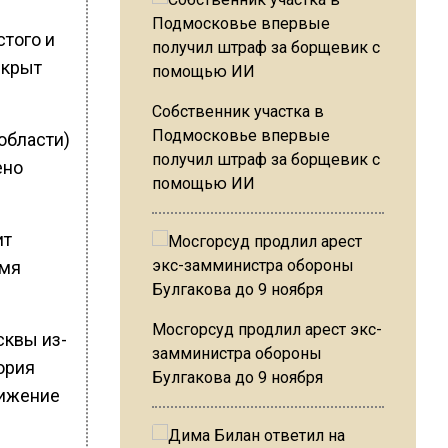
стого и
екрыт
Собственник участка в
Подмосковье впервые
области)
получил штраф за борщевик с
ено
помощью ИИ
ит
емя
Мосгорсуд продлил арест экс-
сквы из-
замминистра обороны
ория
Булгакова до 9 ноября
ижение