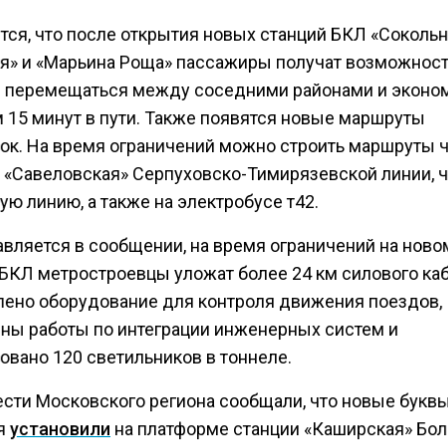
тся, что после открытия новых станций БКЛ «Сокольн
я» и «Марьина Роща» пассажиры получат возможнос
 перемещаться между соседними районами и эконом
 15 минут в пути. Также появятся новые маршруты
ок. На время ограничений можно строить маршруты 
 «Савеловская» Серпуховско-Тимирязевской линии, 
ю линию, а также на электробусе т42.
авляется в сообщении, на время ограничений на ново
 БКЛ метростроевцы уложат более 24 км силового каб
лено оборудование для контроля движения поездов,
ны работы по интеграции инженерных систем и
овано 120 светильников в тоннеле.
ести Московского региона сообщали, что новые букв
я
установили
на платформе станции «Каширская» Бо