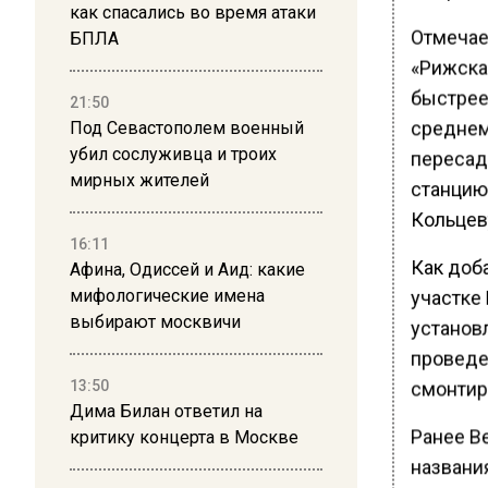
как спасались во время атаки
Отмечае
БПЛА
«Рижска
быстрее
21:50
среднем
Под Севастополем военный
убил сослуживца и троих
пересад
мирных жителей
станцию
Кольцеву
16:11
Как доб
Афина, Одиссей и Аид: какие
мифологические имена
участке
выбирают москвичи
установ
проведе
13:50
смонтир
Дима Билан ответил на
Ранее В
критику концерта в Москве
названи