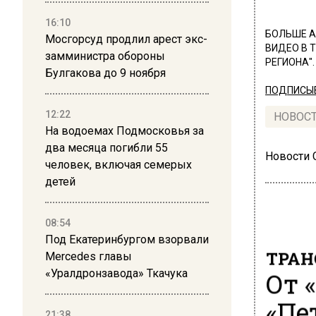
16:10
БОЛЬШЕ А
Мосгорсуд продлил арест экс-
ВИДЕО В 
замминистра обороны
РЕГИОНА".
Булгакова до 9 ноября
ПОДПИСЫВ
12:22
НОВОС
На водоемах Подмосковья за
два месяца погибли 55
Новости
человек, включая семерых
детей
08:54
Под Екатеринбургом взорвали
ТРАН
Mercedes главы
От 
«Уралдронзавода» Ткачука
«Пе
21:38