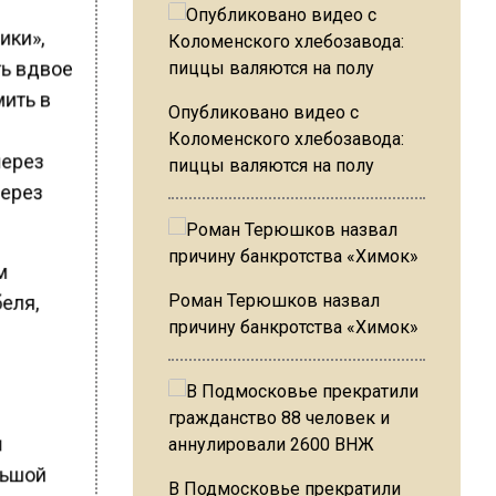
ики»,
ть вдвое
ить в
Опубликовано видео с
Коломенского хлебозавода:
через
пиццы валяются на полу
через
м
Роман Терюшков назвал
еля,
причину банкротства «Химок»
ы
льшой
В Подмосковье прекратили