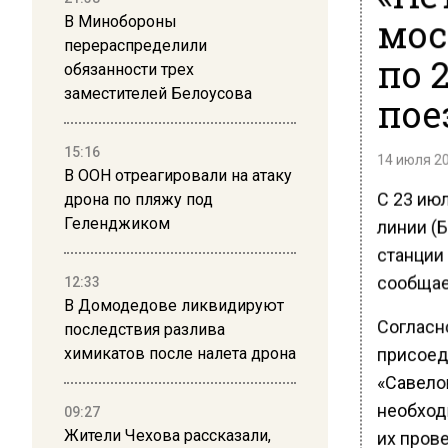
мос
В Минобороны
перераспределили
по 
обязанности трех
заместителей Белоусова
пое
15:16
14 июля 20
В ООН отреагировали на атаку
С 23 июл
дрона по пляжу под
Геленджиком
линии (
станции 
сообщае
12:33
В Домодедове ликвидируют
Согласн
последствия разлива
присоед
химикатов после налета дрона
«Савело
необход
09:27
Жители Чехова рассказали,
их прове