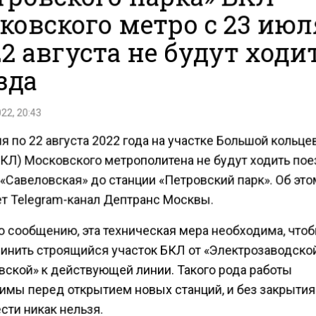
ковского метро с 23 июл
22 августа не будут ходи
зда
22, 20:43
я по 22 августа 2022 года на участке Большой кольце
БКЛ) Московского метрополитена не будут ходить пое
«Савеловская» до станции «Петровский парк». Об эт
т Telegram-канал Дептранс Москвы.
о сообщению, эта техническая мера необходима, что
инить строящийся участок БКЛ от «Электрозаводско
вской» к действующей линии. Такого рода работы
имы перед открытием новых станций, и без закрытия
сти никак нельзя.