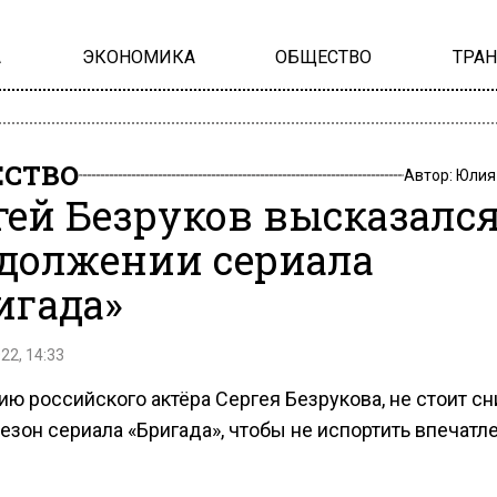
А
ЭКОНОМИКА
ОБЩЕСТВО
ТРА
СТВО
Автор:
Юлия
гей Безруков высказался
должении сериала
игада»
22, 14:33
ю российского актёра Сергея Безрукова, не стоит с
езон сериала «Бригада», чтобы не испортить впечатл