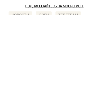
ПОДПИСЫВАЙТЕСЬ НА МОСРЕГИОН:
НОВОСТИ
ДЗЕН
ТЕЛЕГРАМ
Новости СМИ2
ОБЩЕСТВО
Автор:
Анастасия Шимко
Столичные больницы готовы
оказать помощь зараженным оспой
обезьян
15 июля 2022, 10:33
Медицинские организации российской
столицы готовы оказать необходимую
помощь при выявлении больных оспой