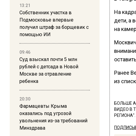
13:21
На кадра
Собственник участка в
Подмосковье впервые
дети, а
получил штраф за борщевик с
на каме
помощью ИИ
Москвич
внимание
09:46
оставить
Суд взыскал почти 5 млн
рублей с детсада в Новой
Ранее В
Москве за отравление
из списк
ребенка
20:30
БОЛЬШЕ А
Фармацевты Крыма
ВИДЕО В 
оказались под угрозой
РЕГИОНА".
увольнения из-за требований
Минздрава
ПОДПИСЫВ