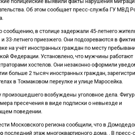
кие полицейские выявили факты нарушения миграци
ательства. Об этом сообщает пресс-служба ГУ МВД Р
а.
о сообщению, в столице задержали 45-летнего жител
 и 33-летнего приезжего. Они подозреваются в фикт
вке на учёт иностранных граждан по месту пребыван
кой Федерации. Установлено, что мужчины работают
траторами хостелов. Они незаконно оформили увед
тии больше 2 тысяч иностранных граждан, зарегистр
телах в Токмаковом переулке и улице Маросейка.
у произошедшего возбуждены уголовное дела. Фигу
 мера пресечения в виде подписки о невыезде и
щем поведении.
ести Московского региона сообщили, что в Домодед
о
последний этаж многоквартирного дома. . В пресс