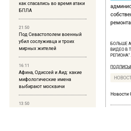
как спасались во время атаки
админис
БПЛА
собстве
ремонта
21:50
Под Севастополем военный
убил сослуживца и троих
БОЛЬШЕ А
мирных жителей
ВИДЕО В 
РЕГИОНА".
16:11
ПОДПИСЫВ
Афина, Одиссей и Аид: какие
НОВОС
мифологические имена
выбирают москвичи
Новости
13:50
Дима Билан ответил на
критику концерта в Москве