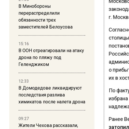
Московс
В Минобороны
законод
перераспределили
г. Москв
обязанности трех
заместителей Белоусова
Согласн
столицы
15:16
постано
В ООН отреагировали на атаку
Российс
дрона по пляжу под
админис
Геленджиком
о прибы
их в хос
12:33
В Домодедове ликвидируют
По факт
последствия разлива
избрана
химикатов после налета дрона
надлежа
Ранее В
09:27
Жители Чехова рассказали,
затопил