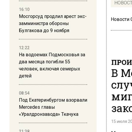
НОВОС
16:10
Мосгорсуд продлил арест экс-
Новости
замминистра обороны
Булгакова до 9 ноября
12:22
На водоемах Подмосковья за
ПРОИ
два месяца погибли 55
В М
человек, включая семерых
детей
слу
миг
08:54
Под Екатеринбургом взорвали
зак
Mercedes главы
«Уралдронзавода» Ткачука
15 июля 20
21:38