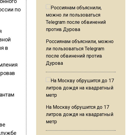
онного
оссии по
я
ивной
Россиянам объяснили, можно
ия в
ли пользоваться Telegram
после обвинений против
Дурова
омления
ировав
рантам
На Москву обрушится до 17
литров дождя на квадратный
метр
ове
-службе