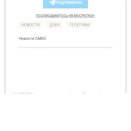
РЕГИОНА".
ПОДПИШИСЬ!
ПОДПИСЫВАЙТЕСЬ НА МОСРЕГИОН:
НОВОСТИ
ДЗЕН
ТЕЛЕГРАМ
Новости СМИ2
ОБЩЕСТВО
Автор:
Татьяна Карташова
Появилась информация о сестре
Шатунова
15 июля 2022, 11:03
Дядя Саша из Башкирского села Старая