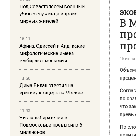
ЭКО
Под Севастополем военный
В М
убил сослуживца и троих
про
мирных жителей
про
16:11
Афина, Одиссей и Аид: какие
15 июля 20
мифологические имена
выбирают москвичи
Объем п
процент
13:50
Согласн
Дима Билан ответил на
по срав
критику концерта в Москве
что зака
превысив
11:42
Число избирателей в
По слов
Подмосковье превысило 6
политик
миллионов