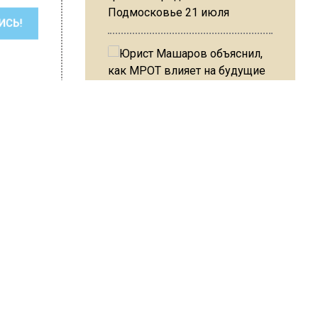
Подмосковье 21 июля
ШИСЬ!
Юрист Машаров объяснил, как
МРОТ влияет на будущие
пенсии
revoznikova
м
МЧС предупредило об
опасности купания при
перепаде температуры в 10