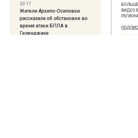
20:17
БОЛЬШЕ А
Жители Архипо-Осиповки
ВИДЕО В 
рассказали об обстановке во
РЕГИОНА".
время атаки БПЛА в
Геленджике
ПОДПИСЫВ
НОВОС
16:19
Москву и область накрыла
Новости
гроза с ливнем и ветром
12:24
Глава клиники, где детей с
аутизмом лечили клизмой,
ЭКО
исчез после возбуждения
дела
В М
про
12:15