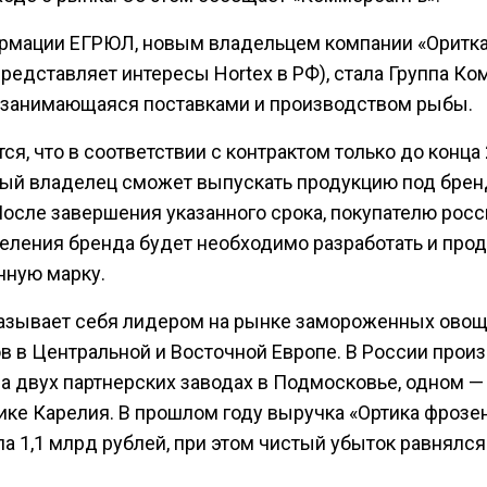
рмации ЕГРЮЛ, новым владельцем компании «Оритк
редставляет интересы Hortex в РФ), стала Группа Ко
, занимающаяся поставками и производством рыбы.
ся, что в соответствии с контрактом только до конца
вый владелец сможет выпускать продукцию под бре
После завершения указанного срока, покупателю рос
еления бренда будет необходимо разработать и про
нную марку.
называет себя лидером на рынке замороженных овощ
ов в Центральной и Восточной Европе. В России прои
а двух партнерских заводах в Подмосковье, одном —
ике Карелия. В прошлом году выручка «Ортика фрозе
а 1,1 млрд рублей, при этом чистый убыток равнялся