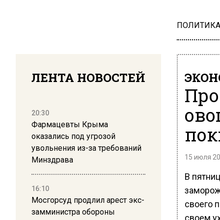
ПОЛИТИК
ЛЕНТА НОВОСТЕЙ
ЭКО
Про
ово
20:30
Фармацевты Крыма
пок
оказались под угрозой
увольнения из-за требований
15 июля 20
Минздрава
В пятниц
16:10
заморож
Мосгорсуд продлил арест экс-
своего 
замминистра обороны
своем у