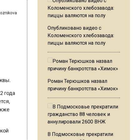
revoznikova
м
Опубликовано видео с
Коломенского хлебозавода:
пиццы валяются на полу
7
осквы.
Роман Терюшков назвал
022 года
причину банкротства «Химок»
яется,
 также
еской
В Подмосковье прекратили