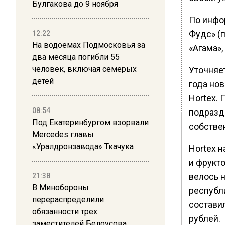
Булгакова до 9 ноября
По инфо
Фудс» (п
12:22
На водоемах Подмосковья за
«Агама»
два месяца погибли 55
человек, включая семерых
Уточняет
детей
года но
Hortex. 
08:54
подразд
Под Екатеринбургом взорвали
собстве
Mercedes главы
«Уралдронзавода» Ткачука
Hortex 
и фрукт
велось н
21:38
В Минобороны
республ
перераспределили
составил
обязанности трех
рублей.
заместителей Белоусова