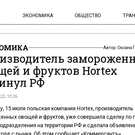
А
ЭКОНОМИКА
ОБЩЕСТВО
ТРА
НОМИКА
Автор:
Оксана 
изводитель заморожен
щей и фруктов Hortex
инул РФ
22, 10:26
у, 15 июля польская компания Hortex, производитель
енных овощей и фруктов, уже совершила сделку по
подразделения на территории РФ и сделала объявлен
ходе с рынка. Об этом сообщает «Коммерсантъ».