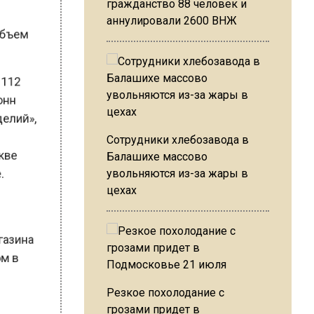
гражданство 88 человек и
ия
аннулировали 2600 ВНЖ
о объем
ти 112
 тонн
зделий»,
Сотрудники хлебозавода в
оскве
Балашихе массово
увольняются из-за жары в
не.
цехах
магазина
жом в
Резкое похолодание с
грозами придет в