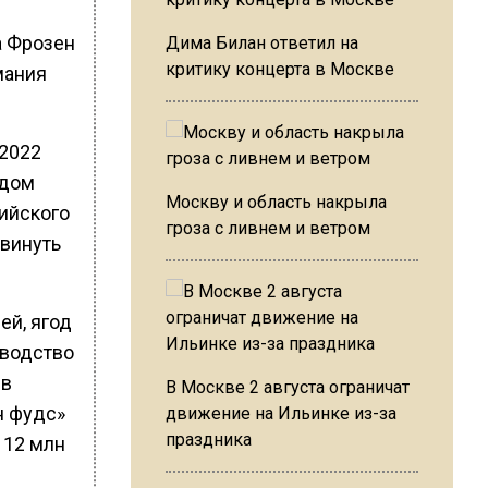
а Фрозен
Дима Билан ответил на
критику концерта в Москве
мания
 2022
ндом
Москву и область накрыла
сийского
гроза с ливнем и ветром
двинуть
ей, ягод
зводство
 в
В Москве 2 августа ограничат
н фудс»
движение на Ильинке из-за
праздника
 12 млн