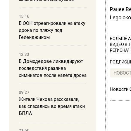
Ранее В
15:16
Lego ок
В ООН отреагировали на атаку
дрона по пляжу под
Геленджиком
БОЛЬШЕ А
ВИДЕО В 
РЕГИОНА".
12:33
В Домодедове ликвидируют
ПОДПИСЫВ
последствия разлива
НОВОС
химикатов после налета дрона
Новости
09:27
Жители Чехова рассказали,
как спасались во время атаки
БПЛА
21:50