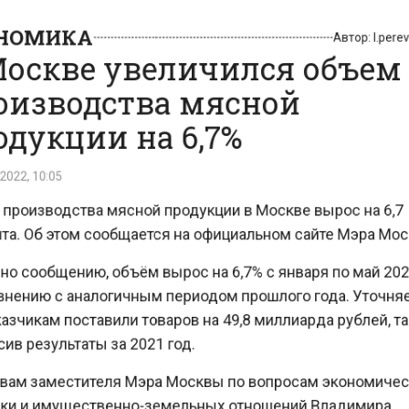
НОМИКА
Автор:
l.pe
оскве увеличился объе
изводства мясной
дукции на 6,7%
22, 10:05
роизводства мясной продукции в Москве вырос на 6,
а. Об этом сообщается на официальном сайте Мэра М
о сообщению, объём вырос на 6,7% с января по май 2
нению с аналогичным периодом прошлого года. Уточн
зчикам поставили товаров на 49,8 миллиарда рублей,
 результаты за 2021 год.
ам заместителя Мэра Москвы по вопросам экономич
и и имущественно-земельных отношений Владимира