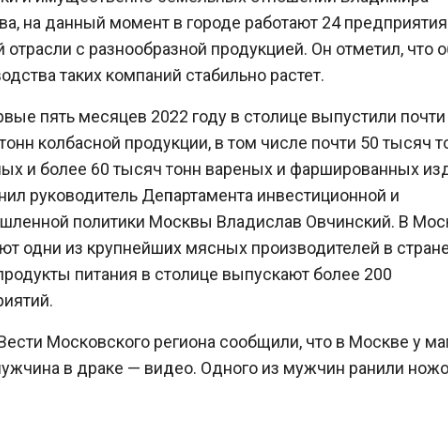
, на данный момент в городе работают 24 предприят
отрасли с разнообразной продукцией. Он отметил, чт
ства таких компаний стабильно растет.
ые пять месяцев 2022 году в столице выпустили поч
нн колбасной продукции, в том числе почти 50 тысяч
х и более 60 тысяч тонн вареных и фаршированных и
ил руководитель Департамента инвестиционной и
енной политики Москвы Владислав Овчинский. В М
т одни из крупнейших мясных производителей в стра
родукты питания в столице выпускают более 200
ятий.
ести Московского региона сообщили, что в Москве у 
чина в драке — видео. Одного из мужчин ранили но