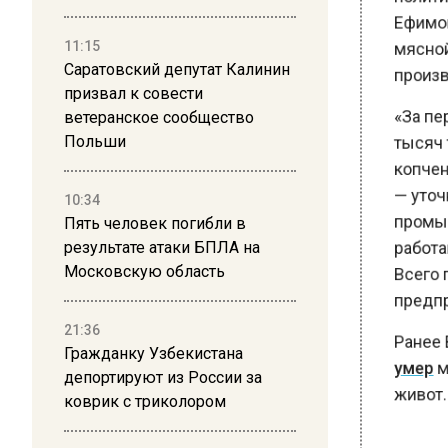
Ефимова
мясной 
11:15
производ
Саратовский депутат Калинин
призвал к совести
«За перв
ветеранское сообщество
тысяч то
Польши
копчены
— уточн
10:34
промышл
Пять человек погибли в
результате атаки БПЛА на
работаю
Московскую область
Всего п
предпри
21:36
Ранее В
Гражданку Узбекистана
умер
муж
депортируют из России за
коврик с триколором
живот.