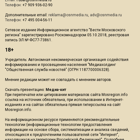
Email:
i.dbar@osnmedia.ru
Телефон:
+7 909 936-02-90
Дополнительные email:
reklama@osnmedia.ru
,
adv@osnmedia.ru
Телефон:
+7 495 004-56-11
Сетевое издание Информационное агентство "Вести Московского
региона" зарегистрировано Роскомнадзором 05.10.2018, реестровая
запись ЭЛ № ФС77-73861.
18+
Учредитель: Автономная некоммерческая организация содействия
информированию и просвещению населения "Медиахолдинг
"Общественная служба новостей" (ОГРН 1187700006328).
Мнение редакции может не совпадать с мнением авторов.
Скачать презентацию:
Медиа-кит
При перепечатке или цитировании материалов сайта Mosregion.info
ссылка на источник обязательна, при использовании в Интернет-
изданиях и на сайтах обязательна прямая гиперссылка на сайт
Mosregion.info.
На информационном ресурсе применяются рекомендательные
технологии (информационные технологии предоставления
информации на основе сбора, систематизации и анализа сведений,
относящихся к предпочтениям пользователей сети "Интернет",
находящихся на территории Российской Федерации)".
Подробнее
.