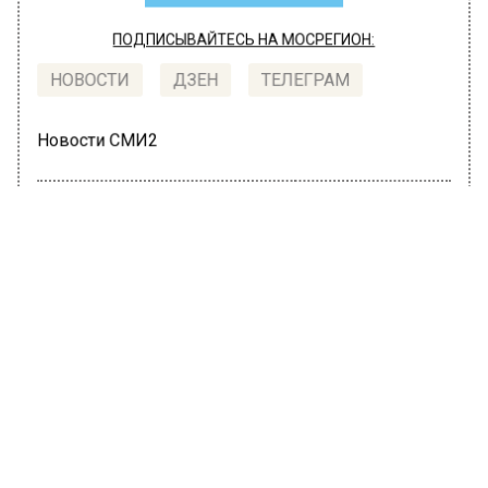
ПОДПИСЫВАЙТЕСЬ НА МОСРЕГИОН:
НОВОСТИ
ДЗЕН
ТЕЛЕГРАМ
Новости СМИ2
ОБЩЕСТВО
Автор:
Ирина Ушакова
Школьники из Подмосковья примут
участие в финале конкурса
«Большая перемена»
15 июля 2022, 12:13
Учащиеся подмосковных школ направились
в лагерь «Артек» для участия в финале