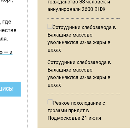
гражданство 88 человек и
аннулировали 2600 ВНЖ
, где
ачестве
юля.
о — и
Сотрудники хлебозавода в
Балашихе массово
увольняются из-за жары в
цехах
ШИСЬ!
Резкое похолодание с
грозами придет в