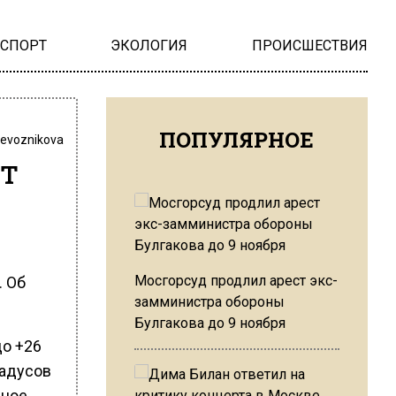
НСПОРТ
ЭКОЛОГИЯ
ПРОИСШЕСТВИЯ
ПОПУЛЯРНОЕ
revoznikova
ёт
Мосгорсуд продлил арест экс-
. Об
замминистра обороны
Булгакова до 9 ноября
до +26
радусов
вное