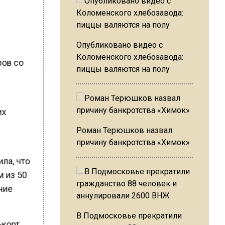
Опубликовано видео с
Коломенского хлебозавода:
ров со
пиццы валяются на полу
т
их
Роман Терюшков назвал
причину банкротства «Химок»
ила, что
м из 50
очие
В Подмосковье прекратили
-корт,