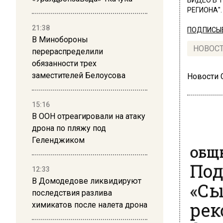
ВИДЕО В 
РЕГИОНА".
21:38
ПОДПИСЫВ
В Минобороны
НОВОС
перераспределили
обязанности трех
заместителей Белоусова
Новости
15:16
В ООН отреагировали на атаку
дрона по пляжу под
Геленджиком
ОБЩЕ
Под
12:33
«Сы
В Домодедове ликвидируют
последствия разлива
рек
химикатов после налета дрона