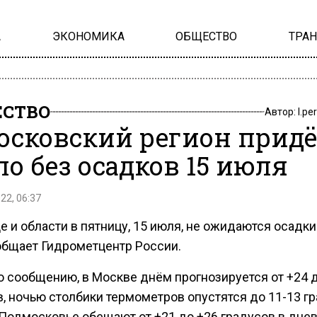
А
ЭКОНОМИКА
ОБЩЕСТВО
ТРА
СТВО
Автор:
l.pe
осковский регион прид
ло без осадков 15 июля
22, 06:37
е и области в пятницу, 15 июля, не ожидаются осадки
общает Гидрометцентр России.
о сообщению, в Москве днём прогнозируется от +24 
в, ночью столбики термометров опустятся до 11-13 г
В Подмосковье обещают от +21 до +26 градусов в дне