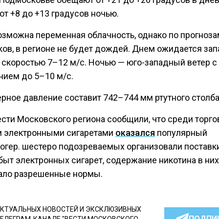
от +8 до +13 градусов ночью.
озможна переменная облачность, однако по прогноза
ков, в регионе не будет дождей. Днем ожидается за
о скоростью 7–12 м/с. Ночью — юго-западный ветер с
нием до 5–10 м/с.
рное давление составит 742–744 мм ртутного столба
ести Московского региона сообщили, что среди торго
 электронными сигаретами
оказался
популярный
огер. шестеро подозреваемых организовали поставк
быт электронных сигарет, содержание никотина в них
ло разрешенные нормы.
КТУАЛЬНЫХ НОВОСТЕЙ И ЭКСКЛЮЗИВНЫХ
ПОДПИ