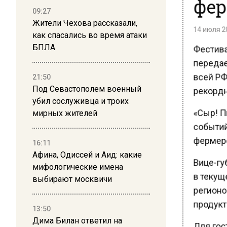
фер
09:27
Жители Чехова рассказали,
14 июля 20
как спасались во время атаки
Фестивал
БПЛА
передае
всей РФ
21:50
рекордн
Под Севастополем военный
убил сослуживца и троих
«Сыр! П
мирных жителей
событий
фермеро
16:11
Афина, Одиссей и Аид: какие
Вице-гу
мифологические имена
в текуще
выбирают москвичи
регионо
продукт
13:50
Дима Билан ответил на
Для гост