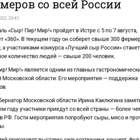
меров со всей России
22, 23:41
ь «Сыр! Пир! Мир!» пройдет в Истре с 5 по 7 августа,
т «360». В текущем году он соберет свыше 300 ферме
, а участниками конкурса «Лучший сыр России» стане
ое количество людей — свыше 200 человек.
ир! Мир!» является одним из главных гастрономическ
 Московской области. Его мероприятия — поддержка
в.
бернатор Московской области Ирина Каклюгина замет
м году участники приедут со всей страны — более че
в РФ. Гости мероприятия попробуют сыры, мясо и пр
ы.
ей приготовят выставку сельхозтехники, концерт, фуд