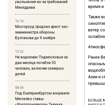
увольнения из-за требований
время и 
Минздрава
Также в
16:10
синопти
Мосгорсуд продлил арест экс-
ветер с
замминистра обороны
ослабле
Булгакова до 9 ноября
Атмосфе
12:22
Ранее В
На водоемах Подмосковья за
два месяца погибли 55
опасным
человек, включая семерых
видеобл
детей
Азии и с
превыша
08:54
Под Екатеринбургом взорвали
Mercedes главы
БОЛЬШЕ А
«Уралдронзавода» Ткачука