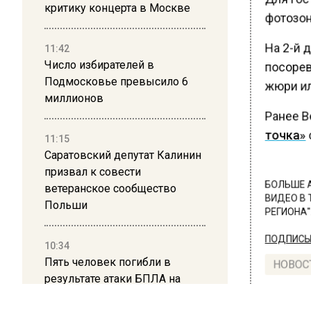
критику концерта в Москве
фотозон
На 2-й 
11:42
Число избирателей в
посорев
Подмосковье превысило 6
жюри ил
миллионов
Ранее В
точка»
о
11:15
Саратовский депутат Калинин
призвал к совести
ветеранское сообщество
БОЛЬШЕ А
ВИДЕО В 
Польши
РЕГИОНА".
ПОДПИСЫВ
10:34
Пять человек погибли в
НОВОС
результате атаки БПЛА на
Московскую область
Новости