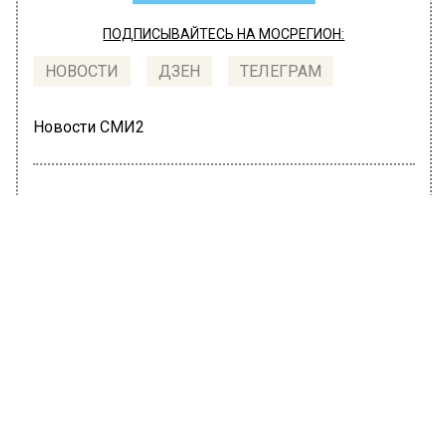
ПОДПИСЫВАЙТЕСЬ НА МОСРЕГИОН:
НОВОСТИ
ДЗЕН
ТЕЛЕГРАМ
Новости СМИ2
ЭКОНОМИКА
Автор:
Ирина Ушакова
Россиянам рассказали, что будет с
долларом к концу года
14 июля 2022, 18:45
Зимой на фоне начала СВО на Украине рубль
начал резко падать относительно доллара и
евро. Но уже весной ситуация кардинально