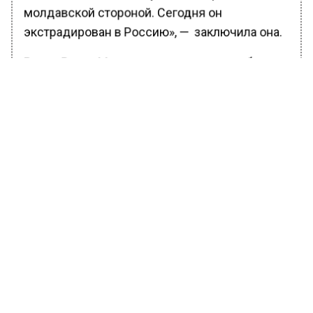
молдавской стороной. Сегодня он
экстрадирован в Россию», — заключила она.
Ранее Вести Московского региона сообщали,
что находившийся в международном
розыске житель российской столицы,
бывший работник банка Ипатов, в пятницу, 15
июля,
экстрадирован
из Черногории по
обвинению в афере, которая причинила
банку-работодателю обвиняемого ущерб на
35 миллиардов рублей.
БОЛЬШЕ АКТУАЛЬНЫХ НОВОСТЕЙ И ЭКСКЛЮЗИВНЫХ
ВИДЕО В ТЕЛЕГРАМ-КАНАЛЕ "ВЕСТИ МОСКОВСКОГО
РЕГИОНА".
ПОДПИШИСЬ!