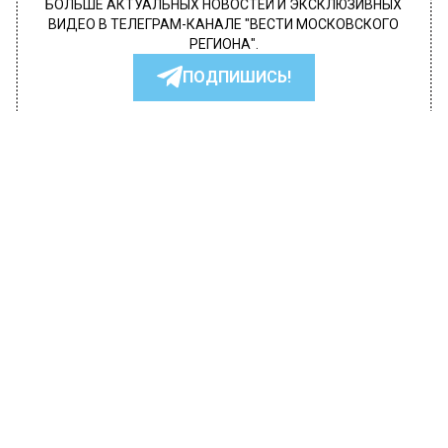
БОЛЬШЕ АКТУАЛЬНЫХ НОВОСТЕЙ И ЭКСКЛЮЗИВНЫХ
ВИДЕО В ТЕЛЕГРАМ-КАНАЛЕ "ВЕСТИ МОСКОВСКОГО
РЕГИОНА".
ПОДПИШИСЬ!
ПОДПИСЫВАЙТЕСЬ НА МОСРЕГИОН:
НОВОСТИ
ДЗЕН
ТЕЛЕГРАМ
Новости СМИ2
ПРОИСШЕСТВИЯ
Автор:
Анастасия Шимко
Охранник заведения в центре
Москвы ранил женщину из
пистолета