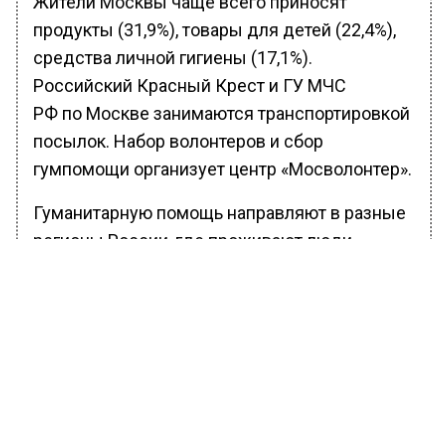
Жители Москвы чаще всего приносят
продукты (31,9%), товары для детей (22,4%),
средства личной гигиены (17,1%).
Российский Красный Крест и ГУ МЧС
РФ по Москве занимаются транспортировкой
посылок. Набор волонтеров и сбор
гумпомощи организует центр «Мосволонтер».
Гуманитарную помощь направляют в разные
регионы России, где проживают люди,
которые были вынуждены покинуть свои
дома в Донбассе. Так, ее отправляют в
Воронежскую, Ростовскую, Белгородскую,
Калужскую, Брянскую, Московскую области,
а также в Республику Крым, Севастополь,
Краснодарский край и другие регионы.