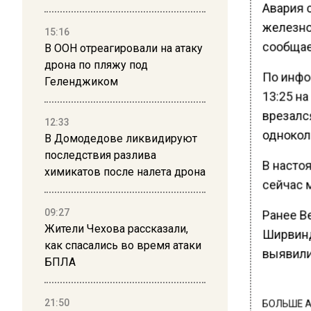
Авария 
железно
15:16
сообщае
В ООН отреагировали на атаку
дрона по пляжу под
По инфо
Геленджиком
13:25 на
врезался
12:33
однокол
В Домодедове ликвидируют
последствия разлива
В насто
химикатов после налета дрона
сейчас 
09:27
Ранее В
Жители Чехова рассказали,
Ширвинд
как спасались во время атаки
выявили
БПЛА
21:50
БОЛЬШЕ А