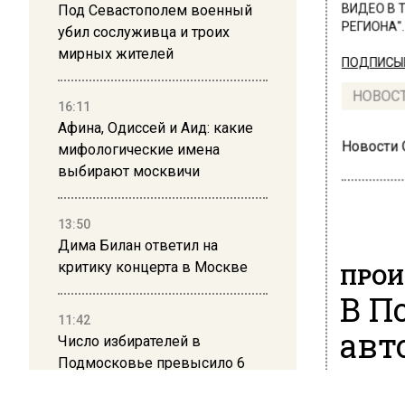
Под Севастополем военный
ВИДЕО В 
РЕГИОНА".
убил сослуживца и троих
мирных жителей
ПОДПИСЫВ
НОВОС
16:11
Афина, Одиссей и Аид: какие
Новости
мифологические имена
выбирают москвичи
13:50
Дима Билан ответил на
критику концерта в Москве
ПРОИ
В П
11:42
авт
Число избирателей в
Подмосковье превысило 6
миллионов
18 июля 20