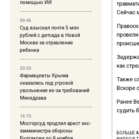
помощью ИИ
травмат
Сейчас 
09:46
Правоох
Суд взыскал почти 5 млн
провели
рублей с детсада в Новой
Москве за отравление
происше
ребенка
Задержан
как стре
20:30
Фармацевты Крыма
Также с
оказались под угрозой
Вскоре 
увольнения из-за требований
Минздрава
Ранее В
судить 
16:10
Мосгорсуд продлил арест экс-
замминистра обороны
БОЛЬШЕ А
Булгакова до 9 ноября