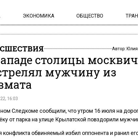
А
ЭКОНОМИКА
ОБЩЕСТВО
ТРА
СШЕСТВИЯ
Автор:
Юлия
западе столицы москвич
стрелял мужчину из
вмата
22, 16:03
чном Следкоме сообщили, что утром 16 июля на доро
ёку от парка на улице Крылатской повздорили мужчи
я конфликта обвиняемый избил оппонента и ранил его