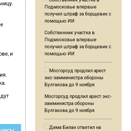
ницу.
же
Собственник участка в
Подмосковье впервые
получил штраф за борщевик с
ве, и
помощью ИИ
ия.
ка.
удут
Мосгорсуд продлил арест экс-
замминистра обороны
Булгакова до 9 ноября
ШИСЬ!