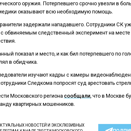
ического оружия. Потерпевшего срочно увезли в боль
медики оказывают всю необходимую помощь.
ранители задержали нападавшего. Сотрудники СК у
 с обвиняемым следственный эксперимент на месте
ствия.
ный показал и место, и как бил потерпевшего по голо
лял в обидчика.
ледователи изучают кадры с камеры видеонаблюден
сотрудники Следкома попросят суд арестовать стрел
ести Московского региона
сообщали
, что в Москве б
банду квартирных мошенников.
КТУАЛЬНЫХ НОВОСТЕЙ И ЭКСКЛЮЗИВНЫХ
ПОДПИ