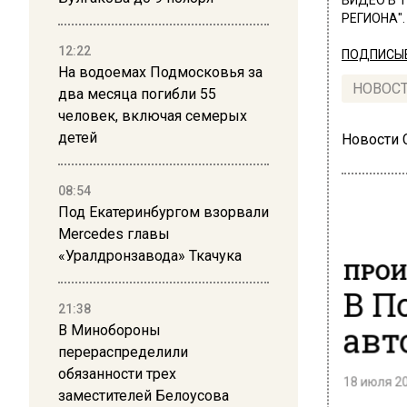
ВИДЕО В 
РЕГИОНА".
12:22
ПОДПИСЫВ
На водоемах Подмосковья за
НОВОС
два месяца погибли 55
человек, включая семерых
детей
Новости
08:54
Под Екатеринбургом взорвали
Mercedes главы
«Уралдронзавода» Ткачука
ПРОИ
В П
21:38
авт
В Минобороны
перераспределили
обязанности трех
18 июля 20
заместителей Белоусова