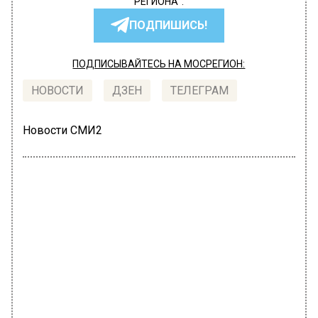
РЕГИОНА".
ПОДПИШИСЬ!
ПОДПИСЫВАЙТЕСЬ НА МОСРЕГИОН:
НОВОСТИ
ДЗЕН
ТЕЛЕГРАМ
Новости СМИ2
ПРОИСШЕСТВИЯ
Автор:
Татьяна Карташова
Пассажира метро в Москве
задержали из-за татуировки
18 июля 2022, 17:27