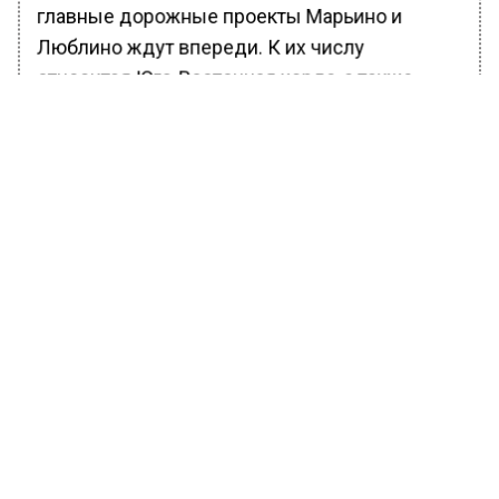
главные дорожные проекты Марьино и
Люблино ждут впереди. К их числу
относится Юго-Восточная хорда, а также
Южная рокада с развязкой на МКАД.
Ранее Вести Московского региона
сообщали
, что с начала 2022 года жители
100 домов начали переезжать в новое жилье
в рамках программы реновации.
БОЛЬШЕ АКТУАЛЬНЫХ НОВОСТЕЙ И ЭКСКЛЮЗИВНЫХ
ВИДЕО В ТЕЛЕГРАМ-КАНАЛЕ "ВЕСТИ МОСКОВСКОГО
РЕГИОНА".
ПОДПИШИСЬ!
ПОДПИСЫВАЙТЕСЬ НА МОСРЕГИОН: