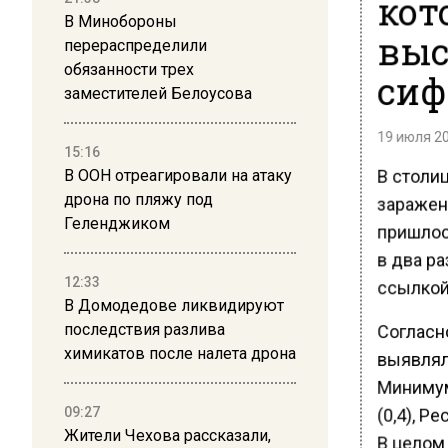
кот
В Минобороны
выс
перераспределили
обязанности трех
сиф
заместителей Белоусова
19 июля 20
15:16
В столи
В ООН отреагировали на атаку
дрона по пляжу под
заражени
Геленджиком
пришлос
в два ра
12:33
ссылкой
В Домодедове ликвидируют
Согласн
последствия разлива
химикатов после налета дрона
выявляли
Минимум
(0,4), Р
09:27
Жители Чехова рассказали,
В целом 