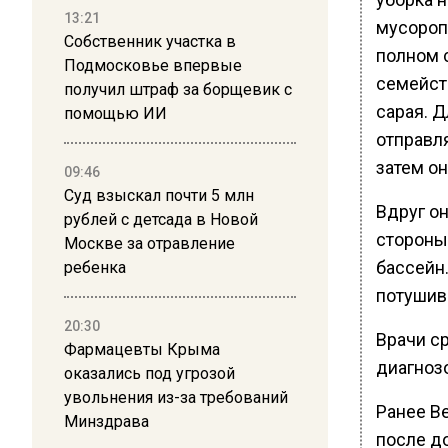
13:21
мусороп
Собственник участка в
полном 
Подмосковье впервые
семейст
получил штраф за борщевик с
сарая. Д
помощью ИИ
отправля
затем он
09:46
Суд взыскал почти 5 млн
Вдруг он
рублей с детсада в Новой
стороны 
Москве за отравление
бассейн.
ребенка
потушив
20:30
Врачи с
Фармацевты Крыма
диагноз
оказались под угрозой
увольнения из-за требований
Ранее В
Минздрава
после д