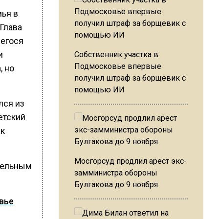
ья в
Глава
шегося
и
Собственник участка в
Подмосковье впервые
, но
получил штраф за борщевик с
помощью ИИ
лся из
етский
ак
Мосгорсуд продлил арест экс-
тельным
замминистра обороны
Булгакова до 9 ноября
вье