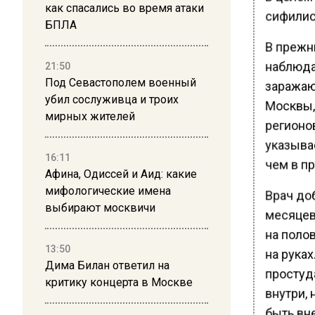
как спасались во время атаки
сифилисо
БПЛА
В прежн
наблюда
21:50
Под Севастополем военный
заражаю
убил сослуживца и троих
Москвы, 
мирных жителей
регионо
указывае
16:11
чем в п
Афина, Одиссей и Аид: какие
мифологические имена
Врач до
выбирают москвичи
месяцев
на полов
13:50
на руках
Дима Билан ответил на
простуд
критику концерта в Москве
внутри, 
быть вн