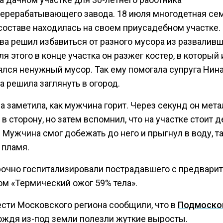
ерерабатывающего завода. 18 июля многодетная сем
составе находилась на своем приусадебном участке. 
ва решил избавиться от разного мусора из развалив
ля этого в конце участка он разжег костер, в который 
лся ненужный мусор. Так ему помогала супруга Нина
а решила заглянуть в огород.
а заметила, как мужчина горит. Через секунд он мета
в сторону, но затем вспомнил, что на участке стоит д
 Мужчина смог добежать до него и прыгнул в воду, т
 пламя.
рочно госпитализировали пострадавшего с предвари
ом «Термический ожог 59% тела».
ести Московского региона сообщили, что в
Подмоско
ождя из-под земли полезли жуткие выросты.