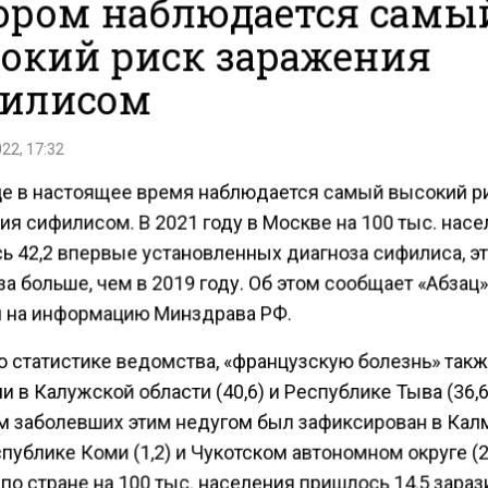
ором наблюдается самы
окий риск заражения
илисом
22, 17:32
це в настоящее время наблюдается самый высокий р
я сифилисом. В 2021 году в Москве на 100 тыс. нас
ь 42,2 впервые установленных диагноза сифилиса, эт
за больше, чем в 2019 году. Об этом сообщает «Абзац»
 на информацию Минздрава РФ.
о статистике ведомства, «французскую болезнь» такж
 в Калужской области (40,6) и Республике Тыва (36,6
 заболевших этим недугом был зафиксирован в Ка
еспублике Коми (1,2) и Чукотском автономном округе (2
по стране на 100 тыс. населения пришлось 14,5 зара