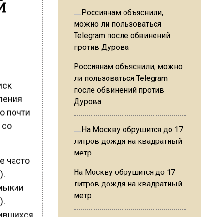
й
Россиянам объяснили, можно
ли пользоваться Telegram
иск
после обвинений против
еления
Дурова
о почти
 со
е часто
На Москву обрушится до 17
).
литров дождя на квадратный
лмыкии
метр
).
зившихся