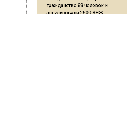
гражданство 88 человек и
аннулировали 2600 ВНЖ
лы,
кция
к как
щенных
Сотрудники хлебозавода в
Балашихе массово
рача-
увольняются из-за жары в
ресса
цехах
ШИСЬ!
Резкое похолодание с