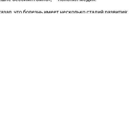
азал, что болезнь имеет несколько стадий развития:
ые шанкры проходят, затем увеличиваются лимфоуз
его на теле появляются яркие высыпания. Тогда инфе
 во внутренних органах. Особенно опасным является
ранение возбудителя в головном и спинном мозге, та
т закончиться параличом рук и ног, а в совсем запу
болезнь поражает кости.
сти Московского региона сообщили, что, по словам в
га, при
нарушении
менструального цикла на фоне ст
имо незамедлительно обращаться за помощью.
КТУАЛЬНЫХ НОВОСТЕЙ И ЭКСКЛЮЗИВНЫХ
ПОДПИ
ТЕЛЕГРАМ-КАНАЛЕ "ВЕСТИ МОСКОВСКОГО