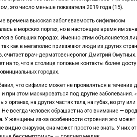
м, это число меньше показателя 2019 года (15).
ие времена высокая заболеваемость сифилисом
лась в морских портах, но в настоящее время им зач
тся в больших городах. Именно этим объясняется л
так как в мегаполис приезжают люди из других стран
в, считает врач-дерматовенеролог Дмитрий Омутных.
т на то, что в столице половые контакты более дост
ровинциальных городах.
бавил, что сифилис может не проявляться в течение 
 и при этом маскироваться под другие заболевания.
ых органах, на других частях тела, на губах, во рту или
. Не всегда человек обращает на это внимание — врод
а. У женщины из-за особенности строения это может
не видно снаружи, она может просто не знать. У них э
ешне бессимптомно», — пояснил медик.