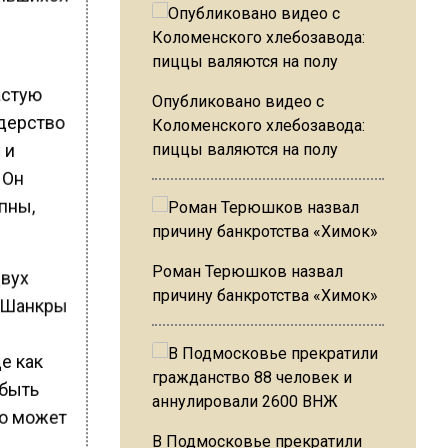
астую
Опубликовано видео с
идерство
Коломенского хлебозавода:
 и
пиццы валяются на полу
 Он
упны,
Роман Терюшков назвал
двух
причину банкротства «Химок»
 «Шанкры
е как
 быть
то может
В Подмосковье прекратили