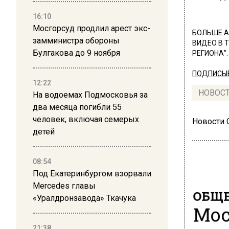
16:10
Мосгорсуд продлил арест экс-
БОЛЬШЕ А
замминистра обороны
ВИДЕО В 
Булгакова до 9 ноября
РЕГИОНА".
ПОДПИСЫВ
12:22
НОВОС
На водоемах Подмосковья за
два месяца погибли 55
человек, включая семерых
Новости
детей
08:54
Под Екатеринбургом взорвали
Mercedes главы
ОБЩЕ
«Уралдронзавода» Ткачука
Мос
21:38