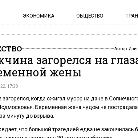
А
ЭКОНОМИКА
ОБЩЕСТВО
ТРА
СТВО
Автор:
Ири
чина загорелся на глаз
еменной жены
22, 17:38
 загорелся, когда сжигал мусор на даче в Солнечно
Подмосковья. Беременная жена чудом не пострадала
за минуту до взрыва.
редает, что большой трагедией едва не закончилась 
а дачном участке для 30-летнего работника