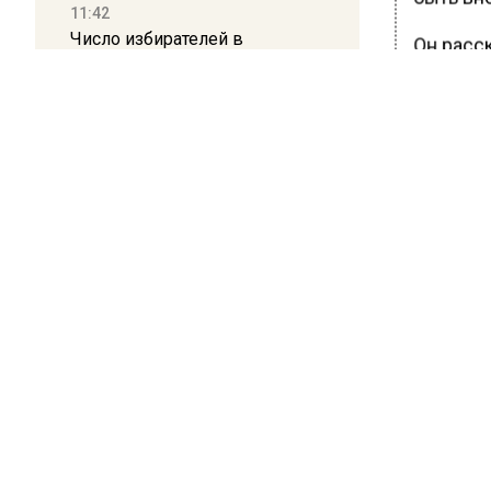
11:42
Число избирателей в
Он расск
Подмосковье превысило 6
первичн
миллионов
после ч
оседает
11:15
распрост
Саратовский депутат Калинин
это може
призвал к совести
случаях 
ветеранское сообщество
Польши
Ранее Ве
гинеколо
10:34
необход
Пять человек погибли в
результате атаки БПЛА на
Московскую область
БОЛЬШЕ А
ВИДЕО В 
РЕГИОНА".
21:36