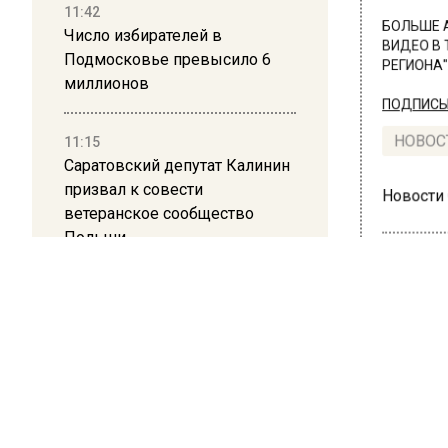
11:42
БОЛЬШЕ А
Число избирателей в
ВИДЕО В 
Подмосковье превысило 6
РЕГИОНА".
миллионов
ПОДПИСЫВ
11:15
НОВОС
Саратовский депутат Калинин
призвал к совести
Новости
ветеранское сообщество
Польши
10:34
Пять человек погибли в
ОБЩЕ
результате атаки БПЛА на
Московскую область
Муж
бер
21:36