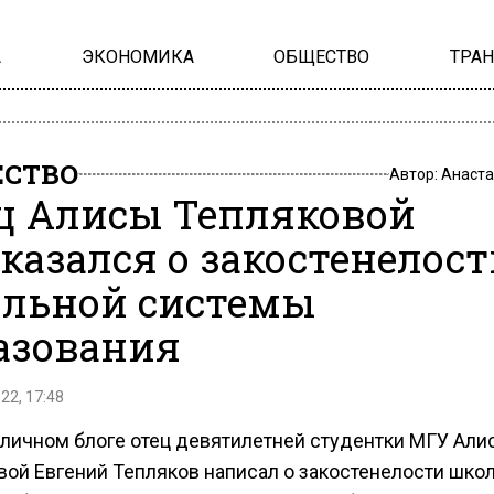
А
ЭКОНОМИКА
ОБЩЕСТВО
ТРА
СТВО
Автор:
Анаста
ц Алисы Тепляковой
казался о закостенелост
льной системы
азования
22, 17:48
 личном блоге отец девятилетней студентки МГУ Али
вой Евгений Тепляков написал о закостенелости шко