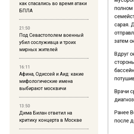
как спасались во время атаки
полном 
БПЛА
семейст
сарая. Д
21:50
отправля
Под Севастополем военный
затем он
убил сослуживца и троих
мирных жителей
Вдруг он
стороны 
16:11
бассейн.
Афина, Одиссей и Аид: какие
потушив
мифологические имена
выбирают москвичи
Врачи с
диагноз
13:50
Ранее В
Дима Билан ответил на
критику концерта в Москве
после д