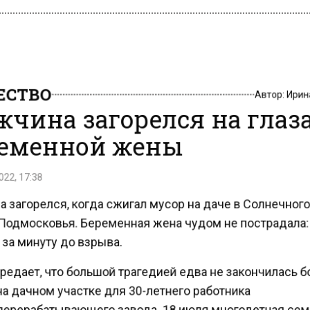
СТВО
Автор:
Ири
чина загорелся на глаз
еменной жены
22, 17:38
 загорелся, когда сжигал мусор на даче в Солнечно
Подмосковья. Беременная жена чудом не пострадала
за минуту до взрыва.
редает, что большой трагедией едва не закончилась 
а дачном участке для 30-летнего работника
ерерабатывающего завода. 18 июля многодетная сем