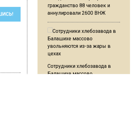
гражданство 88 человек и
аннулировали 2600 ВНЖ
ШИСЬ!
Сотрудники хлебозавода в
Балашихе массово
увольняются из-за жары в
цехах
на Ушакова
ах
Резкое похолодание с