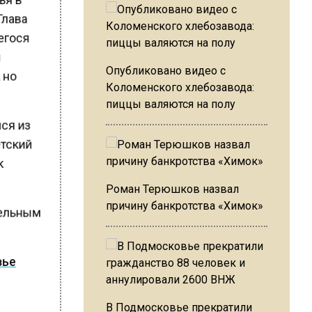
Глава
шегося
и
Опубликовано видео с
, но
Коломенского хлебозавода:
пиццы валяются на полу
лся из
етский
ак
Роман Терюшков назвал
причину банкротства «Химок»
тельным
вье
В Подмосковье прекратили