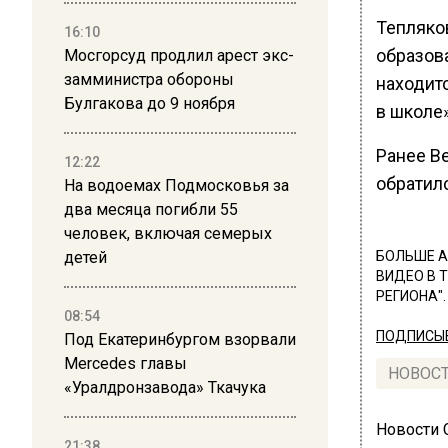
Тепляко
16:10
образов
Мосгорсуд продлил арест экс-
замминистра обороны
находитс
Булгакова до 9 ноября
в школе»
Ранее В
12:22
обратил
На водоемах Подмосковья за
два месяца погибли 55
человек, включая семерых
детей
БОЛЬШЕ А
ВИДЕО В 
РЕГИОНА".
08:54
ПОДПИСЫВ
Под Екатеринбургом взорвали
Mercedes главы
НОВОС
«Уралдронзавода» Ткачука
Новости
21:38