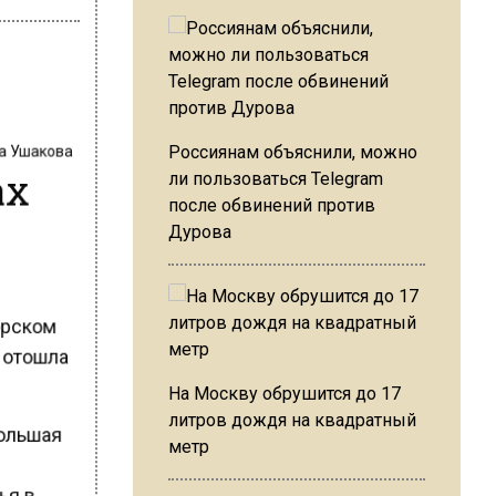
на Ушакова
Россиянам объяснили, можно
ах
ли пользоваться Telegram
после обвинений против
Дурова
горском
: отошла
На Москву обрушится до 17
литров дождя на квадратный
большая
метр
ья в