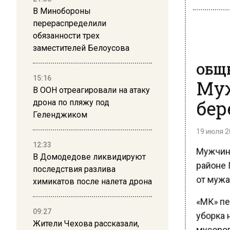
В Минобороны
перераспределили
обязанности трех
заместителей Белоусова
ОБЩЕ
Муж
15:16
В ООН отреагировали на атаку
бер
дрона по пляжу под
Геленджиком
19 июля 20
12:33
Мужчина
В Домодедове ликвидируют
районе 
последствия разлива
от мужа 
химикатов после налета дрона
«МК» пе
уборка н
09:27
Жители Чехова рассказали,
мусороп