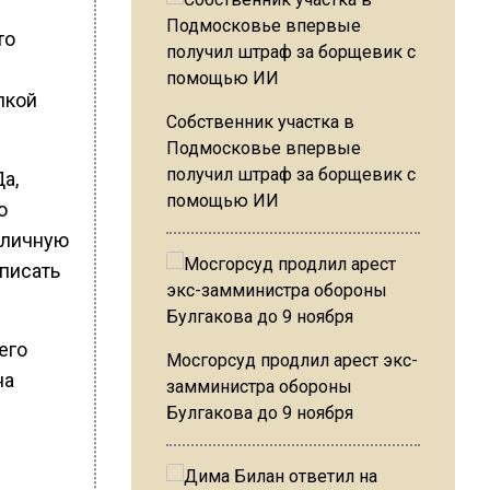
то
лкой
Собственник участка в
Подмосковье впервые
получил штраф за борщевик с
а,
помощью ИИ
о
т личную
списать
его
Мосгорсуд продлил арест экс-
на
замминистра обороны
Булгакова до 9 ноября