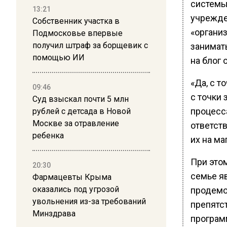
системы
13:21
учрежде
Собственник участка в
«органи
Подмосковье впервые
получил штраф за борщевик с
занимат
помощью ИИ
на блог 
«Да, с т
09:46
с точки
Суд взыскал почти 5 млн
процесса
рублей с детсада в Новой
Москве за отравление
ответств
ребенка
их на ма
При этом
20:30
семье яв
Фармацевты Крыма
оказались под угрозой
продемо
увольнения из-за требований
препятс
Минздрава
програм