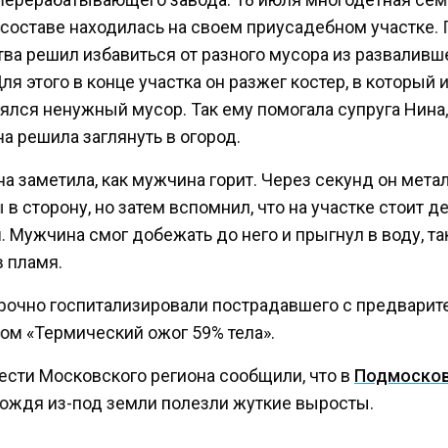
составе находилась на своем приусадебном участке. 
ва решил избавиться от разного мусора из развалив
ля этого в конце участка он разжег костер, в который 
лся ненужный мусор. Так ему помогала супруга Нина
а решила заглянуть в огород.
а заметила, как мужчина горит. Через секунд он мета
в сторону, но затем вспомнил, что на участке стоит д
 Мужчина смог добежать до него и прыгнул в воду, т
 пламя.
рочно госпитализировали пострадавшего с предвари
ом «Термический ожог 59% тела».
ести Московского региона сообщили, что в
Подмоско
ождя из-под земли полезли жуткие выросты.