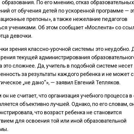
 образования. По его мнению, отказ образовательных
ний от обучения детей по ускоренной программе — э
зационные препоны», а также нежелание педагогов
ься учениками. Об этом сообщает «Мослента» со ссы
отца девочки.
очки зрения классно-урочной системы это неудобно. Д
 зрения текущей администрирования образовательног
 это сложнее. Да, учитель в подобной системе несе
енность за результаты каждого ребенка и не может 
гическое „не дано“», — заявил Евгений Тепляков.
 он не считает, что организация учебного процесса в 
ляется объективно лучшей. Однако, по его словам, о
нстрировала, что возраст ребенка не становится
твием для освоения той или иной образовательной
мы.