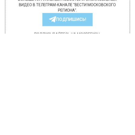
БОЛЬШЕ АКТУАЛЬНЫХ НОВОСТЕЙ И ЭКСКЛЮЗИВНЫХ
ВИДЕО В ТЕЛЕГРАМ-КАНАЛЕ "ВЕСТИ МОСКОВСКОГО
РЕГИОНА".
ПОДПИШИСЬ!
ПОДПИСЫВАЙТЕСЬ НА МОСРЕГИОН:
НОВОСТИ
ДЗЕН
ТЕЛЕГРАМ
Новости СМИ2
ПРОИСШЕСТВИЯ
Автор:
Юлия Варсегова
На МКАДе мужчина упал на
Porsche с эстакады