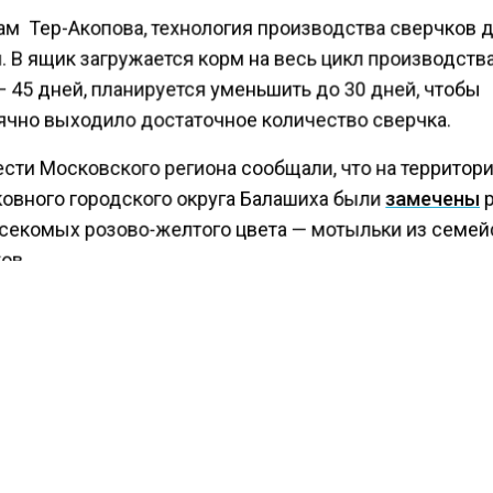
ам Тер-Акопова, технология производства сверчков 
. В ящик загружается корм на весь цикл производств
 45 дней, планируется уменьшить до 30 дней, чтобы
чно выходило достаточное количество сверчка.
ести Московского региона сообщали, что на территор
овного городского округа Балашиха были
замечены
р
секомых розово-желтого цвета — мотыльки из семей
ов.
КТУАЛЬНЫХ НОВОСТЕЙ И ЭКСКЛЮЗИВНЫХ
ПОДПИ
ТЕЛЕГРАМ-КАНАЛЕ "ВЕСТИ МОСКОВСКОГО
АЙТЕСЬ НА МОСРЕГИОН:
ТИ
ДЗЕН
ТЕЛЕГРАМ