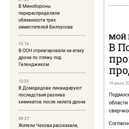
В Минобороны
перераспределили
обязанности трех
заместителей Белоусова
МОЙ 
В П
15:16
В ООН отреагировали на атаку
про
дрона по пляжу под
Геленджиком
про
12:33
19 июля 20
В Домодедове ликвидируют
Подмоск
последствия разлива
области
химикатов после налета дрона
сверчков
09:27
Согласн
Жители Чехова рассказали,