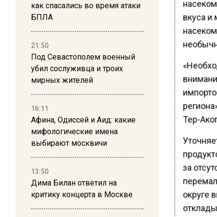
насеком
как спасались во время атаки
вкуса и 
БПЛА
насеком
необычн
21:50
Под Севастополем военный
«Необхо
убил сослуживца и троих
внимание
мирных жителей
импорто
региона
16:11
Тер-Ако
Афина, Одиссей и Аид: какие
мифологические имена
Уточняе
выбирают москвичи
продукт
за отсут
13:50
перемал
Дима Билан ответил на
округе 
критику концерта в Москве
откладыв