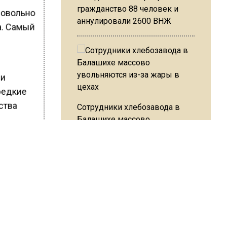
гражданство 88 человек и
довольно
аннулировали 2600 ВНЖ
а. Самый
ии
едкие
ства
Сотрудники хлебозавода в
Балашихе массово
увольняются из-за жары в
цехах
ШИСЬ!
Резкое похолодание с