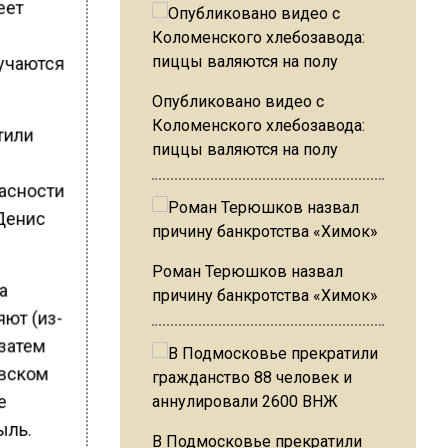
еет
лучаются
Опубликовано видео с
Коломенского хлебозавода:
тили
пиццы валяются на полу
асности
 Денис
Роман Терюшков назвал
а
причину банкротства «Химок»
яют (из-
 затем
овском
е
ыль.
В Подмосковье прекратили