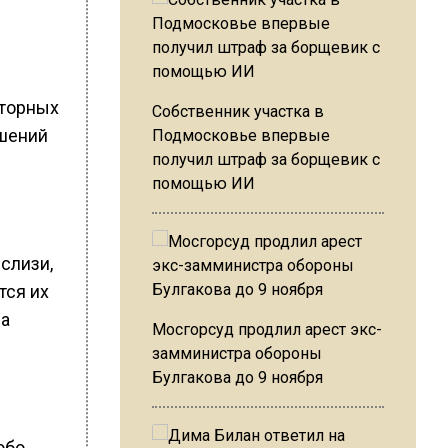
аторных
Собственник участка в
ышений
Подмосковье впервые
получил штраф за борщевик с
помощью ИИ
 слизи,
тся их
на
Мосгорсуд продлил арест экс-
замминистра обороны
Булгакова до 9 ноября
обо