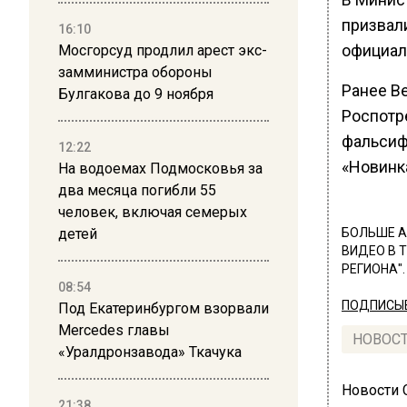
призвали
16:10
официал
Мосгорсуд продлил арест экс-
замминистра обороны
Ранее В
Булгакова до 9 ноября
Роспотр
фальсиф
12:22
«Новинка
На водоемах Подмосковья за
два месяца погибли 55
человек, включая семерых
детей
БОЛЬШЕ А
ВИДЕО В 
РЕГИОНА".
08:54
ПОДПИСЫВ
Под Екатеринбургом взорвали
Mercedes главы
НОВОС
«Уралдронзавода» Ткачука
Новости
21:38