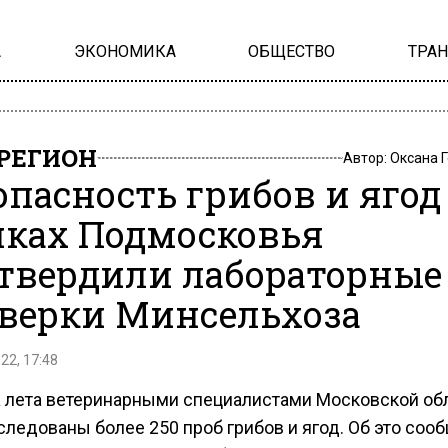
А
ЭКОНОМИКА
ОБЩЕСТВО
ТРА
РЕГИОН
Автор:
Оксана 
опасность грибов и ягод
ках Подмосковья
твердили лабораторные
верки Минсельхоза
22, 17:48
а лета ветеринарными специалистами Московской об
следованы более 250 проб грибов и ягод. Об это соо