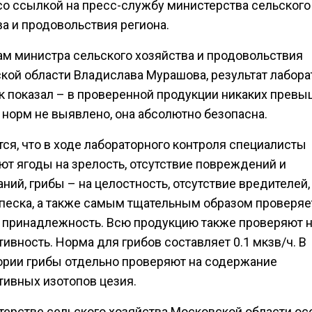
о ссылкой на пресс-службу министерства сельского
а и продовольствия региона.
ам министра сельского хозяйства и продовольствия
кой области Владислава Мурашова, результат лабор
к показал – в проверенной продукции никаких прев
 норм не выявлено, она абсолютно безопасна.
ся, что в ходе лабораторного контроля специалисты
ют ягоды на зрелость, отсутствие повреждений и
ний, грибы – на целостность, отсутствие вредителей,
 песка, а также самым тщательным образом проверяе
 принадлежность. Всю продукцию также проверяют 
ивность. Норма для грибов составляет 0.1 мкзв/ч. В
ории грибы отдельно проверяют на содержание
тивных изотопов цезия.
терстве сельского хозяйства Московской области ос