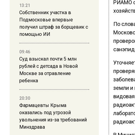
РИАМО с
13:21
хозяйств
Собственник участка в
Подмосковье впервые
По слов
получил штраф за борщевик с
Московс
помощью ИИ
проверо
санэпид
09:46
Суд взыскал почти 5 млн
Уточняет
рублей с детсада в Новой
проверя
Москве за отравление
заболева
ребенка
земли и
видовая
20:30
радиоакт
Фармацевты Крыма
оказались под угрозой
лаборат
увольнения из-за требований
радиоак
Минздрава
В Минис