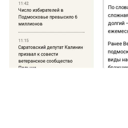
11:42
По слов
Число избирателей в
сложная
Подмосковье превысило 6
долгий —
миллионов
ежемеся
11:15
Ранее В
Саратовский депутат Калинин
подмоск
призвал к совести
виды на
ветеранское сообщество
бражник
Польши
10:34
БОЛЬШЕ А
Пять человек погибли в
ВИДЕО В 
результате атаки БПЛА на
РЕГИОНА".
Московскую область
ПОДПИСЫВ
21:36
НОВОС