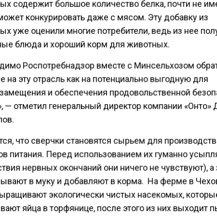
ых содержит большое количество белка, почти не им
может конкурировать даже с мясом. Эту добавку из
ых уже оценили многие потребители, ведь из нее по
ые блюда и хороший корм для животных.
димо Роспотребнадзор вместе с Минсельхозом обра
 на эту отрасль как на потенциально выгодную для
замещения и обеспечения продовольственной безоп
», — отметил генеральный директор компании «Онто»
пов.
тся, что сверчки становятся сырьем для производств
ов питания. Перед использованием их гуманно усыпл
ствия нервных окончаний они ничего не чувствуют), а
ывают в муку и добавляют в корма. На ферме в Чех
выращивают экологически чистых насекомых, которы
ают яйца в торфянице, после этого из них выходит п