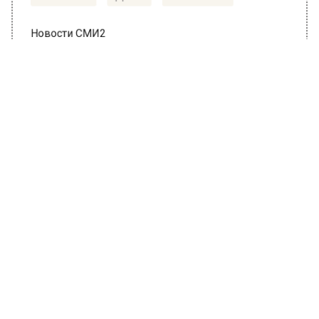
НОВОСТИ
ДЗЕН
ТЕЛЕГРАМ
Новости СМИ2
ОБЩЕСТВО
Автор:
Ирина Ушакова
Пропавшая Ротару нарушила
молчание
20 июля 2022, 16:18
Певица София Ротару в конце зимы вдруг
исчезла из соцсетей. Вот уже около полугода
она не публикует новые фотографии и не
делится с подписчиками новостями из
личной жизни. Но недавно до неё дошли