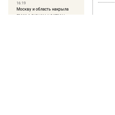
16:19
Москву и область накрыла
гроза с ливнем и ветром
ПРОИ
12:24
Глава клиники, где детей с
В М
аутизмом лечили клизмой,
тон
исчез после возбуждения
дела
Схо
12:15
23 июля 20
Рецензия на роман Юрия
Воскобойникова «Операция
В район
«Пропаганда»: Политический
пресс-с
триллер на грани метафизики
чрезвыч
Днем в 
08:45