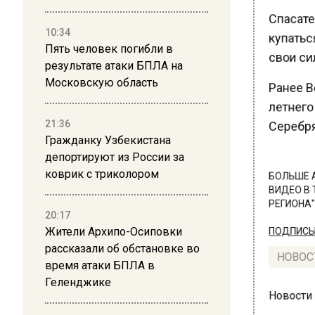
Спасате
10:34
купаться
Пять человек погибли в
свои сил
результате атаки БПЛА на
Московскую область
Ранее В
летнего
21:36
Серебря
Гражданку Узбекистана
депортируют из России за
коврик с триколором
БОЛЬШЕ А
ВИДЕО В 
РЕГИОНА".
20:17
Жители Архипо-Осиповки
ПОДПИСЫВ
рассказали об обстановке во
НОВОС
время атаки БПЛА в
Геленджике
Новости