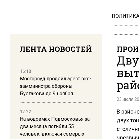
ПОЛИТИК
ЛЕНТА НОВОСТЕЙ
ПРОИ
Дву
выт
16:10
Мосгорсуд продлил арест экс-
рай
замминистра обороны
Булгакова до 9 ноября
23 июля 20
В район
12:22
На водоемах Подмосковья за
двух то
два месяца погибли 55
столичн
человек, включая семерых
чрезвыч