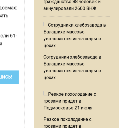
гражданство 88 человек и
одоемах:
аннулировали 2600 ВНЖ
вать
асли 61-
ха
Сотрудники хлебозавода в
Балашихе массово
увольняются из-за жары в
цехах
ШИСЬ!
Резкое похолодание с
грозами придет в