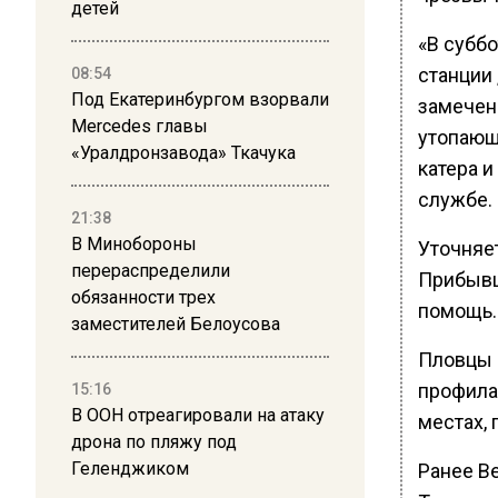
детей
«В субб
станции 
08:54
Под Екатеринбургом взорвали
замечены
Mercedes главы
утопающ
«Уралдронзавода» Ткачука
катера и
службе.
21:38
В Минобороны
Уточняе
перераспределили
Прибывш
обязанности трех
помощь.
заместителей Белоусова
Пловцы 
профила
15:16
В ООН отреагировали на атаку
местах,
дрона по пляжу под
Геленджиком
Ранее В