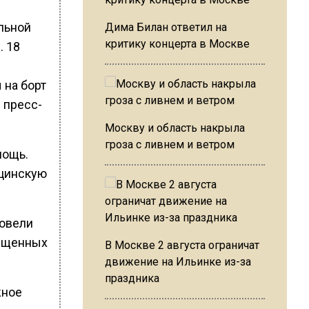
льной
Дима Билан ответил на
критику концерта в Москве
. 18
 на борт
 пресс-
Москву и область накрыла
гроза с ливнем и ветром
мощь.
цинскую
ровели
рещенных
В Москве 2 августа ограничат
движение на Ильинке из-за
праздника
жное