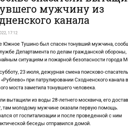
увшего мужчину из
дненского канала
22, 17:12
е Южное Тушино был спасен тонувший мужчина, сооб
лужбе Департамента по делам гражданской обороны,
айным ситуациям и пожарной безопасности города 
субботу, 23 июля, дежурная смена поисково-спасател
 «Рублево» при патрулировании Сходненского канала 
ого моста заметила тонувшего человека.
ли вытащили из воды 28-летнего москвича, его доста
г, там молодому мужчине оказали первую помощь.
ался от госпитализации и после проведенной с ним
ктической беседы отправился домой.