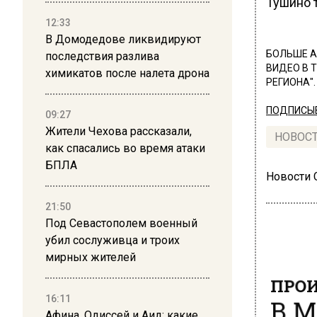
Тушино 
12:33
В Домодедове ликвидируют
БОЛЬШЕ А
последствия разлива
ВИДЕО В 
химикатов после налета дрона
РЕГИОНА".
ПОДПИСЫВ
09:27
Жители Чехова рассказали,
НОВОС
как спасались во время атаки
БПЛА
Новости
21:50
Под Севастополем военный
убил сослуживца и троих
мирных жителей
ПРОИ
В М
16:11
Афина, Одиссей и Аид: какие