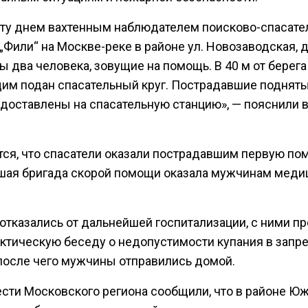
оту днем вахтенным наблюдателем поисково-спасате
„Фили“ на Москве-реке в районе ул. Новозаводская, д
 два человека, зовущие на помощь. В 40 м от берега
им подан спасательный круг. Пострадавшие подняты
 доставлены на спасательную станцию», — пояснили в
тся, что спасатели оказали пострадавшим первую по
ая бригада скорой помощи оказала мужчинам меди
отказались от дальнейшей госпитализации, с ними п
ктическую беседу о недопустимости купания в зап
 после чего мужчины отправились домой.
ести Московского региона сообщили, что в районе Ю