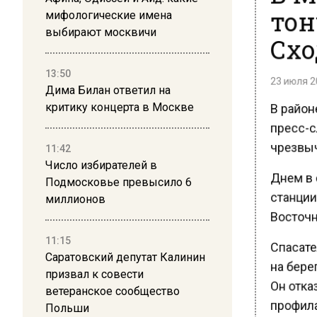
тон
мифологические имена
выбирают москвичи
Схо
13:50
23 июля 20
Дима Билан ответил на
В район
критику концерта в Москве
пресс-с
чрезвыч
11:42
Число избирателей в
Днем в 
Подмосковье превысило 6
станции
миллионов
Восточн
11:15
Спасате
Саратовский депутат Калинин
на бере
призвал к совести
Он отказ
ветеранское сообщество
профила
Польши