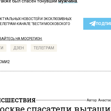
также был спасен тонувший
мужчина
.
КТУАЛЬНЫХ НОВОСТЕЙ И ЭКСКЛЮЗИВНЫХ
ПОДПИ
ТЕЛЕГРАМ-КАНАЛЕ "ВЕСТИ МОСКОВСКОГО
АЙТЕСЬ НА МОСРЕГИОН:
ТИ
ДЗЕН
ТЕЛЕГРАМ
 СМИ2
СШЕСТВИЯ
Автор:
Анаста
оскве спасатели вытащ