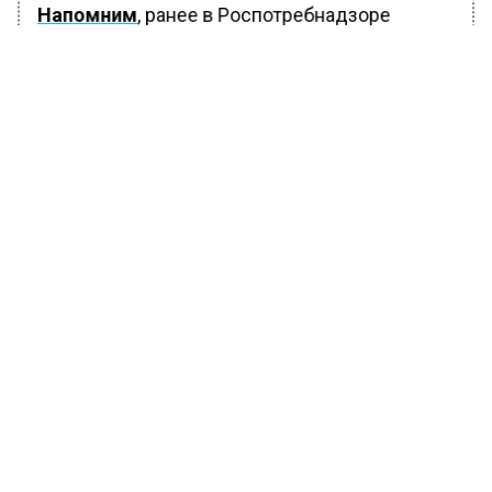
Напомним
, ранее в Роспотребнадзоре
сообщили, что в российской столице
выявлены пятеро заболевших подвидом
COVID-19 «Кентавр». До этого Всемирная
организация здравоохранения призвала все
страны вернуться к масочному режиму, а
также к соблюдению социальной дистанции
в связи с ростом заболеваемости
коронавирусом.
БОЛЬШЕ АКТУАЛЬНЫХ НОВОСТЕЙ И ЭКСКЛЮЗИВНЫХ
ВИДЕО В ТЕЛЕГРАМ-КАНАЛЕ "ВЕСТИ МОСКОВСКОГО
РЕГИОНА".
ПОДПИШИСЬ!
ПОДПИСЫВАЙТЕСЬ НА МОСРЕГИОН: